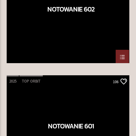
NOTOWANIE 602
TERAZ W RAMÓWCE
INDIE ORBIT
18:00
20:00
NASTĘPNIE W RAMÓWCE
CENTRUM WYNALAZKÓW
20:00
22:00
2025
TOP ORBIT
106
Radio Orbit
NOTOWANIE 601