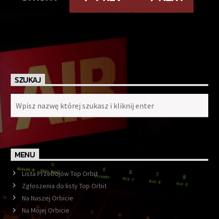
SZUKAJ
MENU
Lista Przebojów Top Orbit
Zgłoszenia do listy Top Orbit
Na Naszej Orbicie
Na Mojej Orbicie