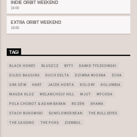
INDIE ORBIT WEEKEND
16:00
EXTRA ORBIT WEEKEND
18:00
TAGI
BLACK HONEY
BLUSZCZ
BYTY
DAWID TYSZKOWSKI
DILDO BAGGINS
DUCH DELTA
DZIWNA WIOSNA
ECHA
GRA SÓW
HART
JACEK HORTA
KOLORY
KOLUMBIA
MAGDA KLUZ
MELANCHOLY HILL
MJUT
MYCODA
POLA CHOBOT & ADAM BARAN
ROZEN
SHAMA
STACH BUKOWSKI
SUNFLOWER BEAN
THE BULLSEYES
THE CASSINO
THE POKS
ZIEMBUL