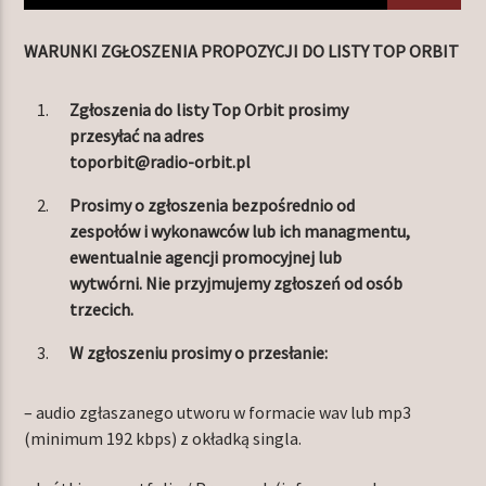
WARUNKI ZGŁOSZENIA PROPOZYCJI DO LISTY TOP ORBIT
TERAZ W RAMÓWCE
Zgłoszenia do listy Top Orbit prosimy
NIGHT ORBIT
przesyłać na adres
00:00
06:00
toporbit@radio-orbit.pl
Prosimy o zgłoszenia bezpośrednio od
NASTĘPNIE W RAMÓWCE
LIGHT ORBIT WEEKEND
zespołów i wykonawców lub ich managmentu,
ewentualnie agencji promocyjnej
lub
06:00
08:00
wytwórni.
Nie przyjmujemy zgłoszeń od osób
trzecich.
W zgłoszeniu prosimy o przesłanie:
Radio Orbit
– audio zgłaszanego utworu w formacie wav lub mp3
(minimum 192 kbps) z okładką singla.