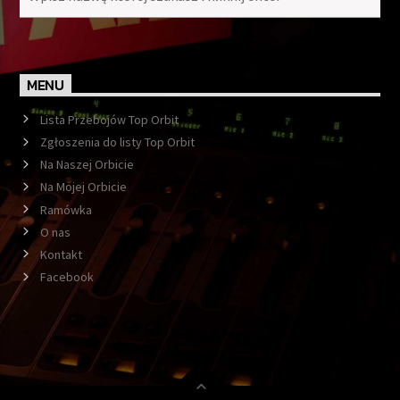
MENU
Lista Przebojów Top Orbit
Zgłoszenia do listy Top Orbit
Na Naszej Orbicie
Na Mojej Orbicie
Ramówka
O nas
Kontakt
Facebook