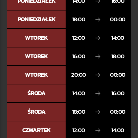
PONIEDZIAŁEK
14:00
16:00
PONIEDZIAŁEK
18:00
00:00
TERAZ W RAMÓWCE
LIGHT ORBIT
WTOREK
12:00
14:00
06:00
12:00
WTOREK
16:00
18:00
NASTĘPNIE W RAMÓWCE
EXTRA ORBIT
WTOREK
20:00
00:00
12:00
14:00
ŚRODA
14:00
16:00
ŚRODA
18:00
00:00
Radio Orbit
CZWARTEK
12:00
14:00