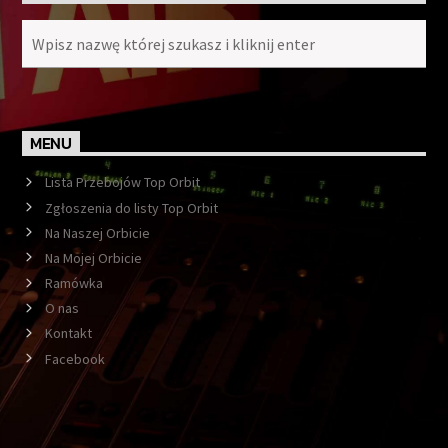
MENU
Lista Przebojów Top Orbit
Zgłoszenia do listy Top Orbit
Na Naszej Orbicie
Na Mojej Orbicie
Ramówka
O nas
Kontakt
Facebook