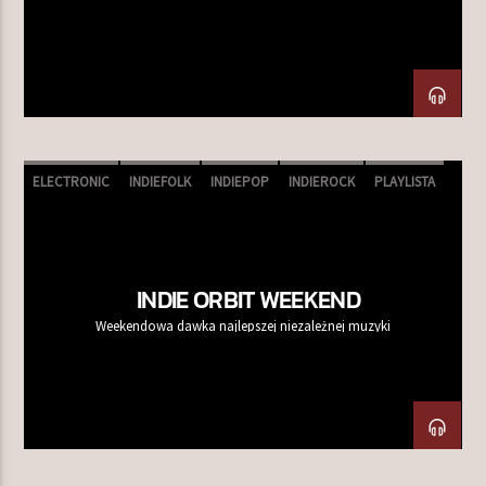
TERAZ W RAMÓWCE
LIGHT ORBIT WEEKEND
10:00
12:00
ELECTRONIC
INDIEFOLK
INDIEPOP
INDIEROCK
PLAYLISTA
NASTĘPNIE W RAMÓWCE
SHOEGAZE
INDIE ORBIT WEEKEND
12:00
14:00
INDIE ORBIT WEEKEND
Weekendowa dawka najlepszej niezależnej muzyki
Radio Orbit