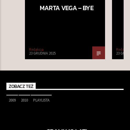
MARTA VEGA – BYE
Redakcja
Redakcj
23 GRUDNIA 2025
23 GRUD
ZOBACZ TEŻ
2009
2010
PLAYLISTA