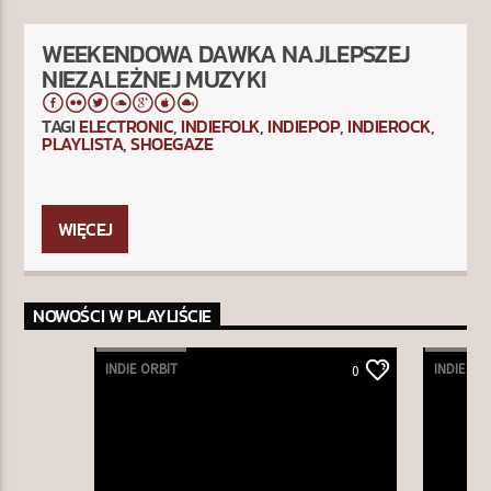
WEEKENDOWA DAWKA NAJLEPSZEJ
NIEZALEŻNEJ MUZYKI
TAGI
ELECTRONIC
,
INDIEFOLK
,
INDIEPOP
,
INDIEROCK
,
PLAYLISTA
,
SHOEGAZE
W Indie Orbit Weekend prezentujemy starsze
nagrania, prezentowane w Radiu Orbit do roku 2019.
WIĘCEJ
Mniej znani, niezależni wykonawcy cieszący się
popularnością wąskiej ale wiernej grupy odbiorców.
NOWOŚCI W PLAYLIŚCIE
INDIE ORBIT
INDIE OR
0