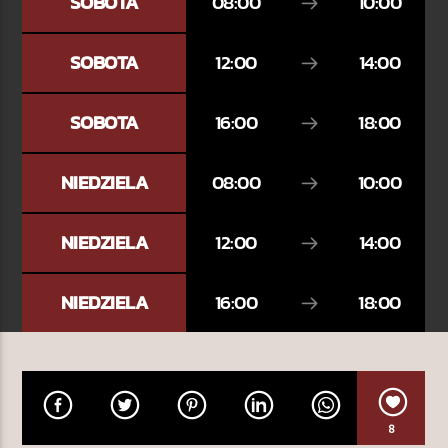
SOBOTA
08:00
10:00
SOBOTA
12:00
14:00
TERAZ W RAMÓWCE
LIGHT ORBIT WEEKEND
SOBOTA
16:00
18:00
06:00
08:00
NIEDZIELA
08:00
10:00
NASTĘPNIE W RAMÓWCE
INDIE ORBIT WEEKEND
NIEDZIELA
12:00
14:00
08:00
10:00
NIEDZIELA
16:00
18:00
Radio Orbit
8