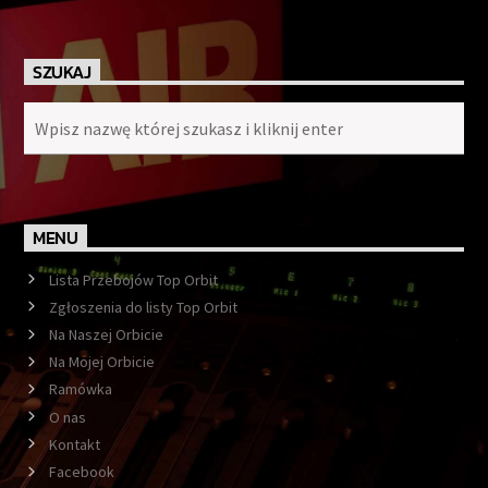
SZUKAJ
MENU
Lista Przebojów Top Orbit
Zgłoszenia do listy Top Orbit
Na Naszej Orbicie
Na Mojej Orbicie
Ramówka
O nas
Kontakt
Facebook