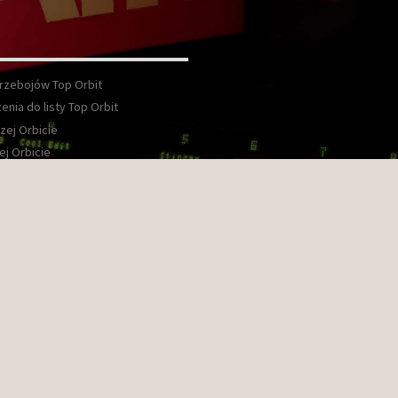
Przebojów Top Orbit
enia do listy Top Orbit
zej Orbicie
ej Orbicie
wka
kt
ook