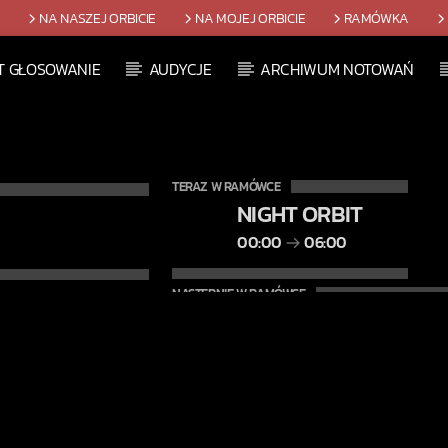
T
NA NASZEJ ORBICIE
NA MOJEJ ORBICIE
RAMÓWKA
T GŁOSOWANIE
AUDYCJE
ARCHIWUM NOTOWAŃ
TERAZ W RAMÓWCE
NIGHT ORBIT
00:00
06:00
NASTĘPNIE W RAMÓWCE
LIGHT ORBIT WEEKE
06:00
08:00