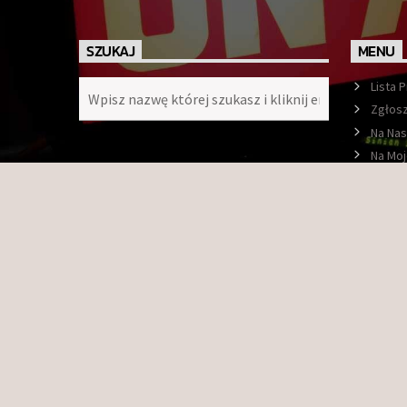
SZUKAJ
MENU
Lista 
Zgłosz
Na Nas
Na Moj
Ramó
O nas
Konta
Faceb
Copyright © 2009-2026 Radio Orbit