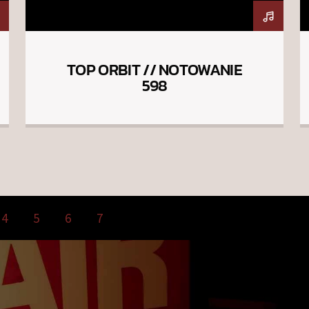
TOP ORBIT // NOTOWANIE
598
4
5
6
7