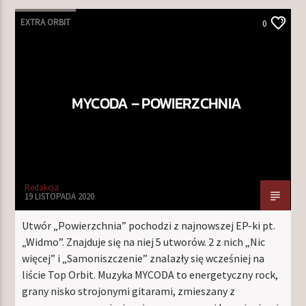
EXTRA ORBIT
0
MYCODA – POWIERZCHNIA
Redakcja
19 LISTOPADA 2020
Utwór „Powierzchnia” pochodzi z najnowszej EP-ki pt.
„Widmo”. Znajduje się na niej 5 utworów. 2 z nich „Nic
więcej” i „Samoniszczenie” znalazły się wcześniej na
liście Top Orbit. Muzyka MYCODA to energetyczny rock,
grany nisko strojonymi gitarami, zmieszany z