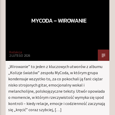
MYCODA – WIROWANIE
TERAZ W RAMÓWCE
INDIE ORBIT
18:00
20:00
NASTĘPNIE W RAMÓWCE
Redakcja
CENTRUM WYNALAZKÓW
2 LUTEGO 2026
20:00
22:00
„Wirowanie” to jeden z kluczowych utworów z albumu
„Kolizje światów” zespołu MyCoda, w którym grupa
kondensuje wszystko to, za co pokochali ją fani: ciężar
nisko strojonych gitar, emocjonalny wokal i
melancholijne, polskojęzyczne teksty. Utwór opowiada
Radio Orbit
o momencie, w którym rzeczywistość wymyka się spod
kontroli – kiedy relacje, emocje i codzienność zaczynają
się „kręcić” coraz szybciej, […]