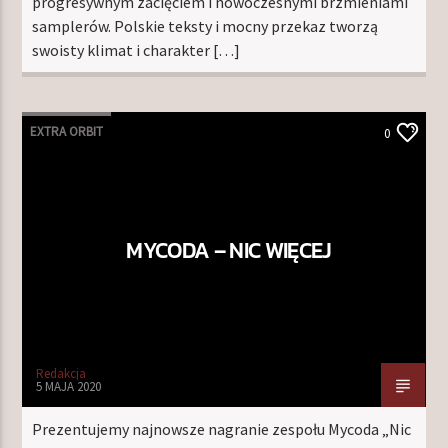
progresywnym zacięciem i nowoczesnymi brzmieniami
samplerów. Polskie teksty i mocny przekaz tworzą
swoisty klimat i charakter […]
EXTRA ORBIT
0
MYCODA – NIC WIĘCEJ
Redakcja
5 MAJA 2020
Prezentujemy najnowsze nagranie zespołu Mycoda „Nic