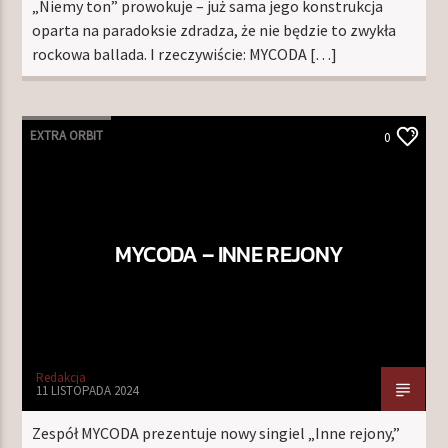
„Niemy ton” prowokuje – już sama jego konstrukcja
oparta na paradoksie zdradza, że nie będzie to zwykła
rockowa ballada. I rzeczywiście: MYCODA […]
EXTRA ORBIT
0
MYCODA – INNE REJONY
Redakcja
11 LISTOPADA 2024
Zespół MYCODA prezentuje nowy singiel „Inne rejony,”