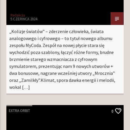
Redakcja
5 CZERWCA 2024
„Kolizje światów” – zderzenie człowieka, świata
analogowego i cyfrowego – to tytuł nowego albumu
zespołu MyCoda. Zespół na nowej płycie stara się
wychodzić poza szablony, łączyć różne formy, brudne
brzmienie starego wzmacniacza z cyfrowym
symulatorem, prezentując nam 9 nowych utworów +
dwa bonusowe, nagrane wcześniej utwory „Mrocznia”
oraz „Zamilkły”.Klimat, spora dawka energii i melodii,
wokal […]
EXTRA ORBIT
0