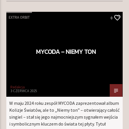
EXTRA ORBIT
0
MYCODA – NIEMY TON
Redakcja
3 CZERWCA 2025
W maju 2024 roku zespół MYCODA zaprezentował album
Kolizje Światów, ale to „Niemy ton” – otwierający całość
singiel – stał się jego najmocniejszym sygnałem wejścia
i symbolicznym kluczem do świata tej płyty. Tytuł