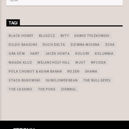
TAGI
BLACK HONEY
BLUSZCZ
BYTY
DAWID TYSZKOWSKI
DILDO BAGGINS
DUCH DELTA
DZIWNA WIOSNA
ECHA
GRA SÓW
HART
JACEK HORTA
KOLORY
KOLUMBIA
MAGDA KLUZ
MELANCHOLY HILL
MJUT
MYCODA
POLA CHOBOT & ADAM BARAN
ROZEN
SHAMA
STACH BUKOWSKI
SUNFLOWER BEAN
THE BULLSEYES
THE CASSINO
THE POKS
ZIEMBUL