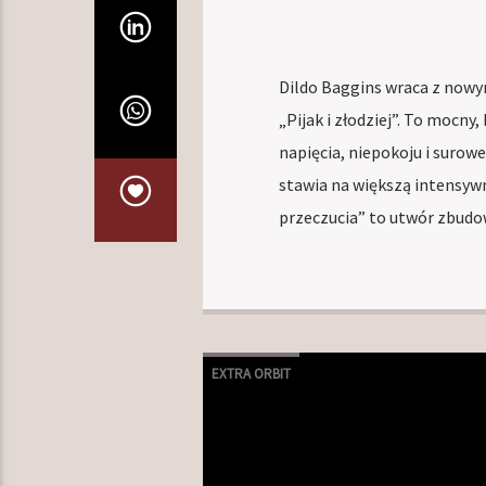
Dildo Baggins wraca z nowym
„Pijak i złodziej”. To moc
napięcia, niepokoju i surowe
stawia na większą intensywno
przeczucia” to utwór zbud
EXTRA ORBIT