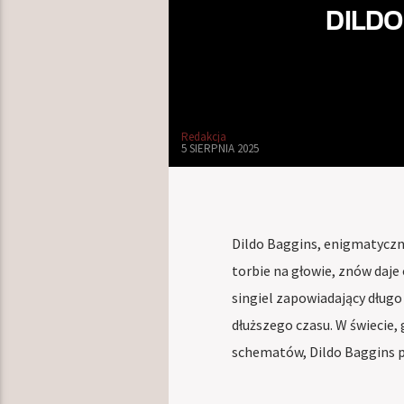
DILDO
Redakcja
5 SIERPNIA 2025
Dildo Baggins, enigmatyczny
torbie na głowie, znów daje
singiel zapowiadający długo
dłuższego czasu. W świecie,
schematów, Dildo Baggins po