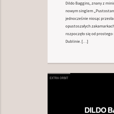
Dildo Baggins, znany z min
nowym singlem „Pustostany”
jednocześnie niosąc przesł
opustoszałych zakamarkach 
rozpoczęło się od prostego 
Dublinie. […]
EXTRA ORBIT
DILDO B