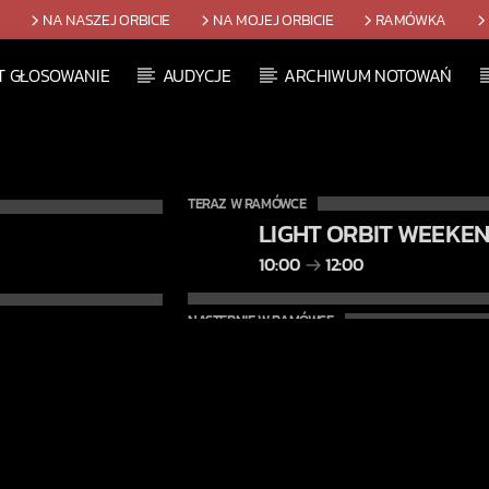
T
NA NASZEJ ORBICIE
NA MOJEJ ORBICIE
RAMÓWKA
T GŁOSOWANIE
AUDYCJE
ARCHIWUM NOTOWAŃ
TERAZ W RAMÓWCE
LIGHT ORBIT WEEKE
10:00
12:00
NASTĘPNIE W RAMÓWCE
INDIE ORBIT WEEKEN
12:00
14:00