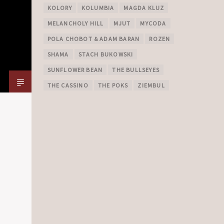
KOLORY
KOLUMBIA
MAGDA KLUZ
MELANCHOLY HILL
MJUT
MYCODA
POLA CHOBOT & ADAM BARAN
ROZEN
SHAMA
STACH BUKOWSKI
SUNFLOWER BEAN
THE BULLSEYES
THE CASSINO
THE POKS
ZIEMBUL