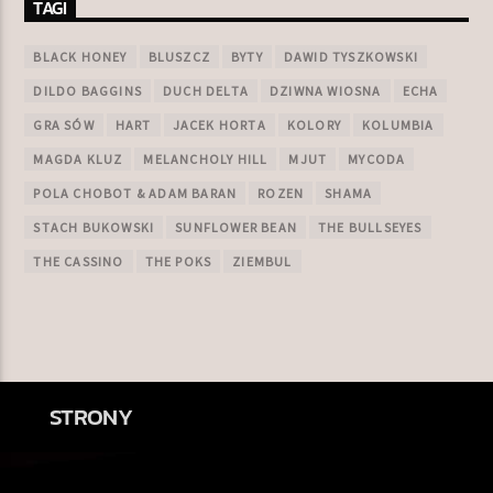
TAGI
BLACK HONEY
BLUSZCZ
BYTY
DAWID TYSZKOWSKI
DILDO BAGGINS
DUCH DELTA
DZIWNA WIOSNA
ECHA
GRA SÓW
HART
JACEK HORTA
KOLORY
KOLUMBIA
MAGDA KLUZ
MELANCHOLY HILL
MJUT
MYCODA
POLA CHOBOT & ADAM BARAN
ROZEN
SHAMA
STACH BUKOWSKI
SUNFLOWER BEAN
THE BULLSEYES
THE CASSINO
THE POKS
ZIEMBUL
STRONY