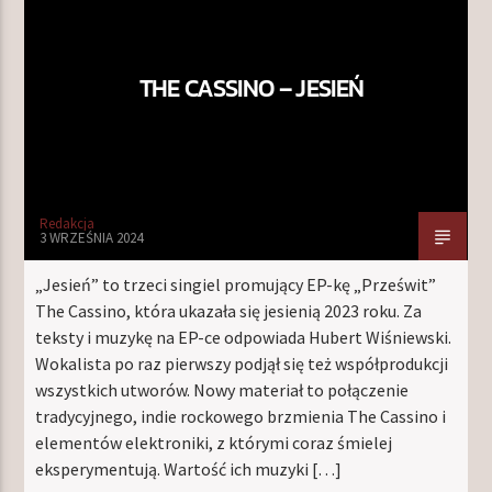
THE CASSINO – JESIEŃ
TERAZ W RAMÓWCE
NIGHT ORBIT
00:00
06:00
NASTĘPNIE W RAMÓWCE
Redakcja
LIGHT ORBIT
3 WRZEŚNIA 2024
06:00
12:00
„Jesień” to trzeci singiel promujący EP-kę „Prześwit”
The Cassino, która ukazała się jesienią 2023 roku. Za
teksty i muzykę na EP-ce odpowiada Hubert Wiśniewski.
Wokalista po raz pierwszy podjął się też współprodukcji
wszystkich utworów. Nowy materiał to połączenie
Radio Orbit
tradycyjnego, indie rockowego brzmienia The Cassino i
elementów elektroniki, z którymi coraz śmielej
eksperymentują. Wartość ich muzyki […]