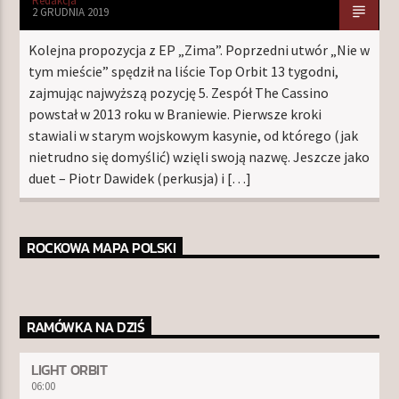
Redakcja
2 GRUDNIA 2019
Kolejna propozycja z EP „Zima”. Poprzedni utwór „Nie w
tym mieście” spędził na liście Top Orbit 13 tygodni,
zajmując najwyższą pozycję 5. Zespół The Cassino
powstał w 2013 roku w Braniewie. Pierwsze kroki
stawiali w starym wojskowym kasynie, od którego (jak
nietrudno się domyślić) wzięli swoją nazwę. Jeszcze jako
duet – Piotr Dawidek (perkusja) i […]
ROCKOWA MAPA POLSKI
RAMÓWKA NA DZIŚ
LIGHT ORBIT
06:00