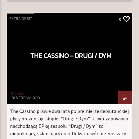
EXTRA ORBIT
0
THE CASSINO – DRUGI / DYM
Redakcja
28 SIERPNIA 2023
The Cassino prawie dwa lata po premierze debiutanckiej
płyty prezentuje singiel “Drugi / Dym”. Utwór zapowiada
nadchodzącą EPkę zespołu. “Drugi / Dym” to
niepokojący, skłaniający do refleksji utwór przenoszący