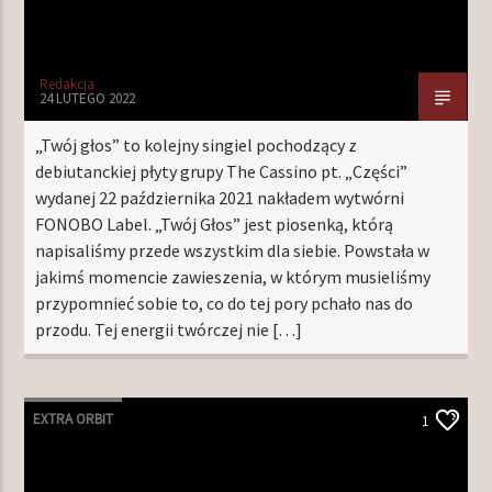
Redakcja
24 LUTEGO 2022
„Twój głos” to kolejny singiel pochodzący z
debiutanckiej płyty grupy The Cassino pt. „Części”
wydanej 22 października 2021 nakładem wytwórni
FONOBO Label. „Twój Głos” jest piosenką, którą
napisaliśmy przede wszystkim dla siebie. Powstała w
jakimś momencie zawieszenia, w którym musieliśmy
przypomnieć sobie to, co do tej pory pchało nas do
przodu. Tej energii twórczej nie […]
EXTRA ORBIT
1