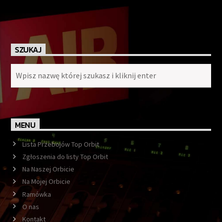
SZUKAJ
MENU
Lista Przebojów Top Orbit
Zgłoszenia do listy Top Orbit
Na Naszej Orbicie
Na Mojej Orbicie
Ramówka
O nas
Kontakt