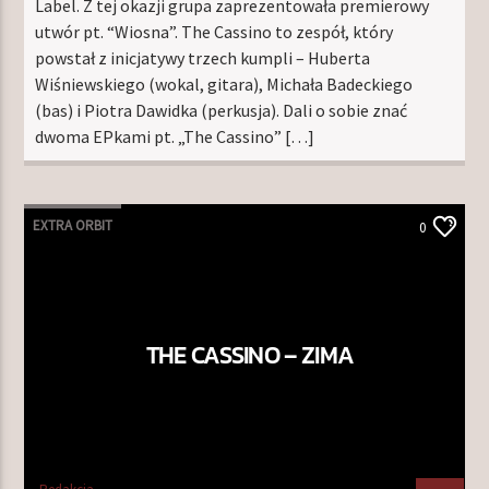
Label. Z tej okazji grupa zaprezentowała premierowy
utwór pt. “Wiosna”. The Cassino to zespół, który
powstał z inicjatywy trzech kumpli – Huberta
Wiśniewskiego (wokal, gitara), Michała Badeckiego
(bas) i Piotra Dawidka (perkusja). Dali o sobie znać
dwoma EPkami pt. „The Cassino” […]
EXTRA ORBIT
0
THE CASSINO – ZIMA