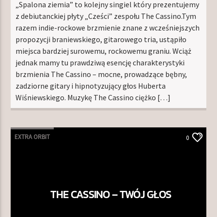
„Spalona ziemia” to kolejny singiel który prezentujemy
z debiutanckiej płyty „Cześci” zespołu The Cassino.Tym
razem indie-rockowe brzmienie znane z wcześniejszych
propozycji braniewskiego, gitarowego tria, ustąpiło
miejsca bardziej surowemu, rockowemu graniu. Wciąż
jednak mamy tu prawdziwą esencję charakterystyki
brzmienia The Cassino – mocne, prowadzące bębny,
zadziorne gitary i hipnotyzujący głos Huberta
Wiśniewskiego. Muzykę The Cassino ciężko […]
EXTRA ORBIT
0
THE CASSINO – TWÓJ GŁOS