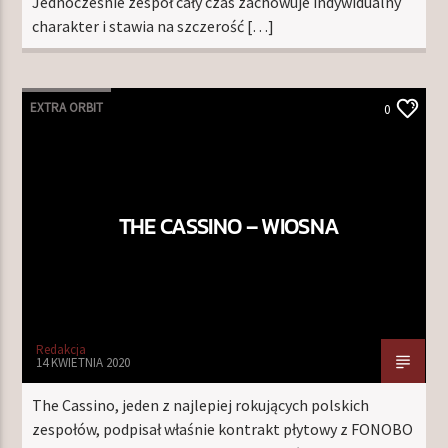
Jednocześnie zespół cały czas zachowuje indywidualny
charakter i stawia na szczerość […]
EXTRA ORBIT
0
THE CASSINO – WIOSNA
Redakcja
14 KWIETNIA 2020
The Cassino, jeden z najlepiej rokujących polskich
zespołów, podpisał właśnie kontrakt płytowy z FONOBO