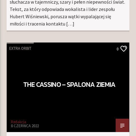
słuchacza w tajemniczy, szary i pełen niepewności świat.
Tekst, za który odpowiada wokalista i lider zespołu
Hubert Wiśniewski, porusza wątki wypalającej się
miłości i tracenia kontaktu […]
EXTRA ORBIT
0
THE CASSINO – SPALONA ZIEMIA
Redakcja
8 CZERWCA 2022