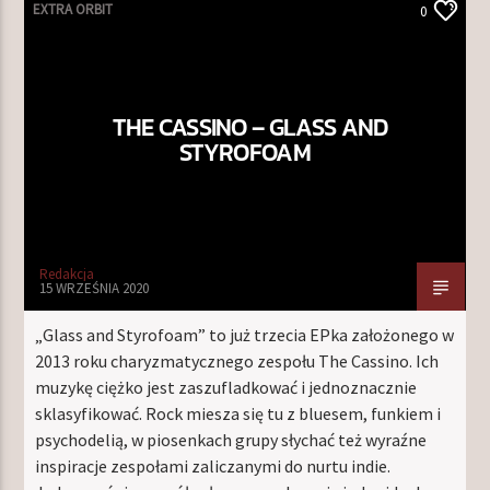
EXTRA ORBIT
0
THE CASSINO – GLASS AND
STYROFOAM
Redakcja
15 WRZEŚNIA 2020
„Glass and Styrofoam” to już trzecia EPka założonego w
2013 roku charyzmatycznego zespołu The Cassino. Ich
muzykę ciężko jest zaszufladkować i jednoznacznie
sklasyfikować. Rock miesza się tu z bluesem, funkiem i
psychodelią, w piosenkach grupy słychać też wyraźne
inspiracje zespołami zaliczanymi do nurtu indie.