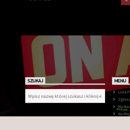
SZUKAJ
MENU
Lista 
Zgłosz
Na Nas
Na Moj
Ramó
O nas