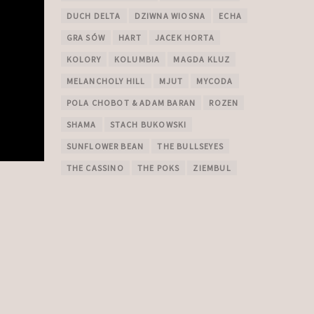
DUCH DELTA
DZIWNA WIOSNA
ECHA
GRA SÓW
HART
JACEK HORTA
KOLORY
KOLUMBIA
MAGDA KLUZ
MELANCHOLY HILL
MJUT
MYCODA
POLA CHOBOT & ADAM BARAN
ROZEN
SHAMA
STACH BUKOWSKI
SUNFLOWER BEAN
THE BULLSEYES
THE CASSINO
THE POKS
ZIEMBUL