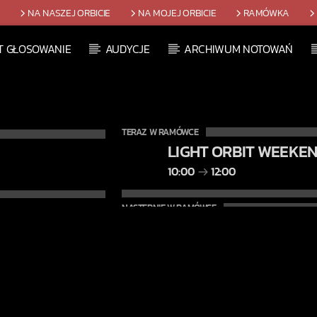
T
NA NASZEJ ORBICIE
NA MOJEJ ORBICIE
RAMÓWKA
T GŁOSOWANIE
AUDYCJE
ARCHIWUM NOTOWAŃ
TERAZ W RAMÓWCE
LIGHT ORBIT WEEKE
10:00
12:00
NASTĘPNIE W RAMÓWCE
INDIE ORBIT WEEKEN
12:00
14:00