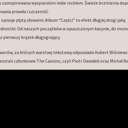
u zainspirowana wyspiarskim indie rockiem. Świeże brzmienia dope
mawia prawda i szczerość.
 opisuje płytę słowami: Album “Części” to efekt długiej drogi jaką
o jednostki. Od naszych początków w opuszczonym kasynie, do mom
 pierwszy krążek długogrający.
utworów, za których warstwę tekstową odpowiada Hubert Wiśniewsk
stali członkowie The Cassino, czyli Piotr Dawidek oraz Michał Ba