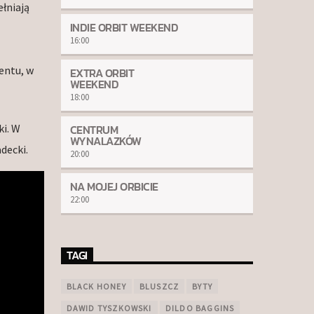
łniają
INDIE ORBIT WEEKEND
16:00
entu, w
EXTRA ORBIT
WEEKEND
18:00
i. W
CENTRUM
WYNALAZKÓW
decki.
20:00
NA MOJEJ ORBICIE
22:00
TAGI
BLACK HONEY
BLUSZCZ
BYTY
DAWID TYSZKOWSKI
DILDO BAGGINS