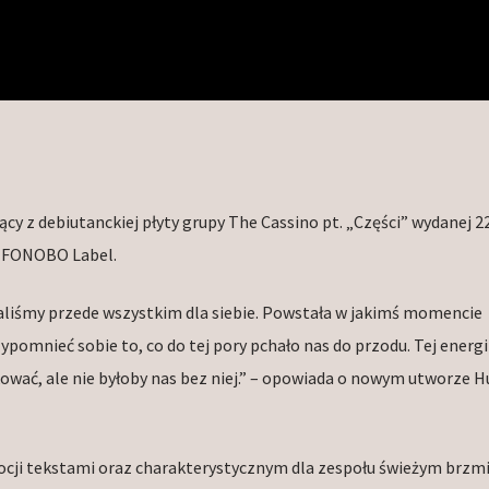
ący z debiutanckiej płyty grupy The Cassino pt. „Części” wydanej 2
i FONOBO Label.
saliśmy przede wszystkim dla siebie. Powstała w jakimś momencie
pomnieć sobie to, co do tej pory pchało nas do przodu. Tej energi
ikować, ale nie byłoby nas bez niej.” – opowiada o nowym utworze 
ocji tekstami oraz charakterystycznym dla zespołu świeżym brzm