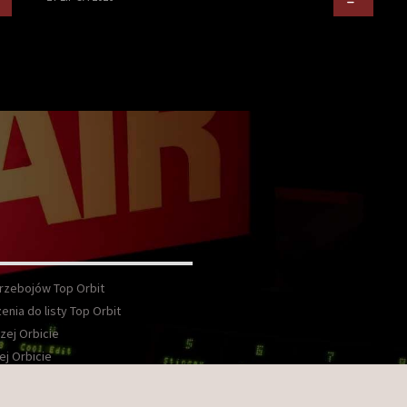
Przebojów Top Orbit
enia do listy Top Orbit
zej Orbicie
ej Orbicie
wka