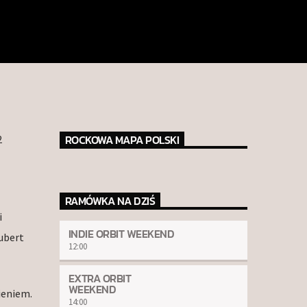
ROCKOWA MAPA POLSKI
2
RAMÓWKA NA DZIŚ
i
INDIE ORBIT WEEKEND
Hubert
12:00
EXTRA ORBIT
WEEKEND
ieniem.
14:00