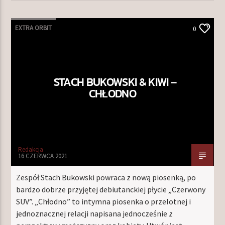
EXTRA ORBIT
0
STACH BUKOWSKI & KIWI –
CHŁODNO
Redakcja
16 CZERWCA 2021
Zespół Stach Bukowski powraca z nową piosenką, po
bardzo dobrze przyjętej debiutanckiej płycie „Czerwony
SUV”. „Chłodno” to intymna piosenka o przelotnej i
jednoznacznej relacji napisana jednocześnie z