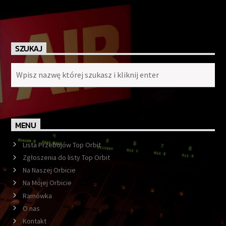
SZUKAJ
MENU
Lista Przebojów Top Orbit
Zgłoszenia do listy Top Orbit
Na Naszej Orbicie
Na Mojej Orbicie
Ramówka
O nas
Kontakt