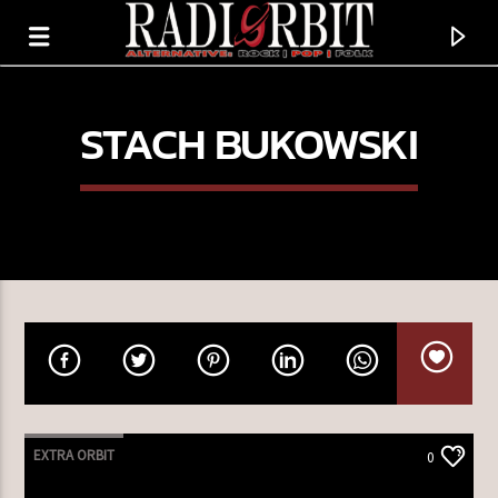
STACH BUKOWSKI
TERAZ GRAMY
HAMAIR
EXTRA ORBIT
0
ASHOKHA