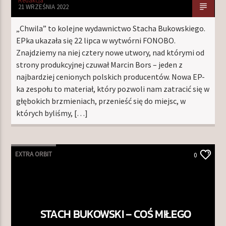
Redakcja
21 WRZEŚNIA 2022
„Chwila” to kolejne wydawnictwo Stacha Bukowskiego.
EPka ukazała się 22 lipca w wytwórni FONOBO.
Znajdziemy na niej cztery nowe utwory, nad którymi od
strony produkcyjnej czuwał Marcin Bors – jeden z
najbardziej cenionych polskich producentów. Nowa EP-
ka zespołu to materiał, który pozwoli nam zatracić się w
głębokich brzmieniach, przenieść się do miejsc, w
których byliśmy, […]
EXTRA ORBIT
0
STACH BUKOWSKI – COŚ MIŁEGO