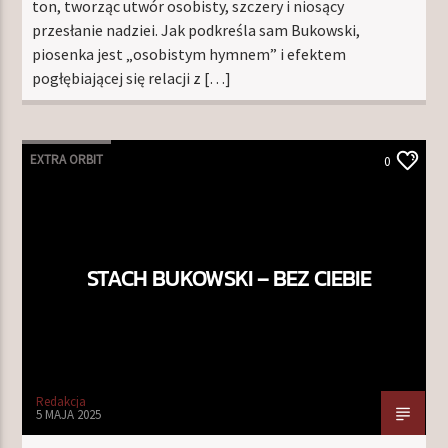
ton, tworząc utwór osobisty, szczery i niosący
przesłanie nadziei. Jak podkreśla sam Bukowski,
piosenka jest „osobistym hymnem” i efektem
pogłębiającej się relacji z […]
EXTRA ORBIT
0
STACH BUKOWSKI – BEZ CIEBIE
Redakcja
5 MAJA 2025