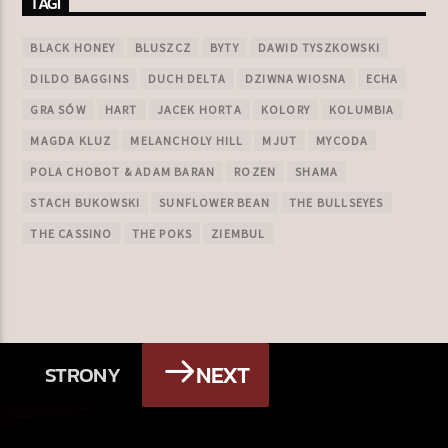
TAGI
BLACK HONEY
BLUSZCZ
BYTY
DAWID TYSZKOWSKI
DILDO BAGGINS
DUCH DELTA
DZIWNA WIOSNA
ECHA
GRA SÓW
HART
JACEK HORTA
KOLORY
KOLUMBIA
MAGDA KLUZ
MELANCHOLY HILL
MJUT
MYCODA
POLA CHOBOT & ADAM BARAN
ROZEN
SHAMA
STACH BUKOWSKI
SUNFLOWER BEAN
THE BULLSEYES
THE CASSINO
THE POKS
ZIEMBUL
NEXT
STRONY