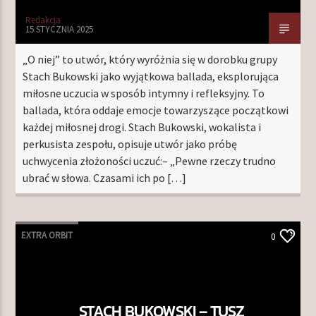
Redakcja
15 STYCZNIA 2025
„O niej” to utwór, który wyróżnia się w dorobku grupy
Stach Bukowski jako wyjątkowa ballada, eksplorująca
miłosne uczucia w sposób intymny i refleksyjny. To
ballada, która oddaje emocje towarzyszące początkowi
każdej miłosnej drogi. Stach Bukowski, wokalista i
perkusista zespołu, opisuje utwór jako próbę
uchwycenia złożoności uczuć:– „Pewne rzeczy trudno
ubrać w słowa. Czasami ich po […]
EXTRA ORBIT
0
STACH BUKOWSKI – TUSZ