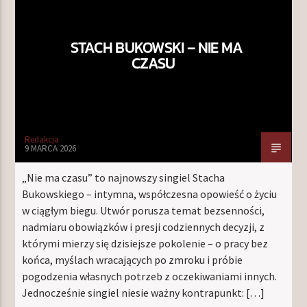
STACH BUKOWSKI – NIE MA
TERAZ W RAMÓWCE
CZASU
NIGHT ORBIT
00:00
06:00
NASTĘPNIE W RAMÓWCE
Redakcja
LIGHT ORBIT WEEKEND
9 MARCA 2026
06:00
08:00
„Nie ma czasu” to najnowszy singiel Stacha
Bukowskiego – intymna, współczesna opowieść o życiu
w ciągłym biegu. Utwór porusza temat bezsenności,
nadmiaru obowiązków i presji codziennych decyzji, z
którymi mierzy się dzisiejsze pokolenie – o pracy bez
Radio Orbit
końca, myślach wracających po zmroku i próbie
pogodzenia własnych potrzeb z oczekiwaniami innych.
Jednocześnie singiel niesie ważny kontrapunkt: […]