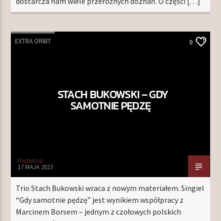
dostarcza nam wiele przeróżnych doznań. O części […]
EXTRA ORBIT
0
STACH BUKOWSKI – GDY
SAMOTNIE PĘDZĘ
Redakcja
17 MAJA 2023
Trio Stach Bukowski wraca z nowym materiałem. Singiel
“Gdy samotnie pędzę” jest wynikiem współpracy z
Marcinem Borsem – jednym z czołowych polskich