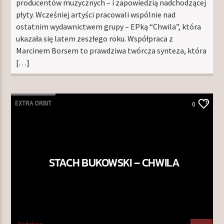
producentów muzycznych – i zapowiedzią nadchodzącej
płyty. Wcześniej artyści pracowali wspólnie nad
ostatnim wydawnictwem grupy – EPką “Chwila”, która
ukazała się latem zeszłego roku. Współpraca z
Marcinem Borsem to prawdziwa twórcza synteza, która
[…]
EXTRA ORBIT
0
STACH BUKOWSKI – CHWILA