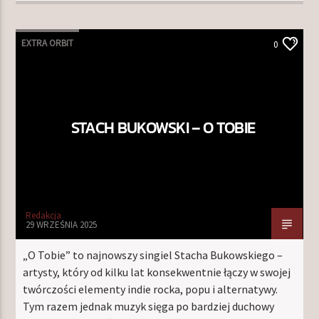
EXTRA ORBIT
0
STACH BUKOWSKI – O TOBIE
Redakcja
29 WRZEŚNIA 2025
„O Tobie” to najnowszy singiel Stacha Bukowskiego –
artysty, który od kilku lat konsekwentnie łączy w swojej
twórczości elementy indie rocka, popu i alternatywy.
Tym razem jednak muzyk sięga po bardziej duchowy