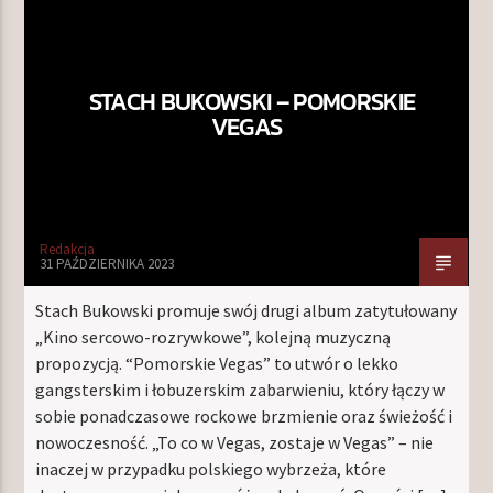
STACH BUKOWSKI – POMORSKIE
VEGAS
Redakcja
31 PAŹDZIERNIKA 2023
Stach Bukowski promuje swój drugi album zatytułowany
„Kino sercowo-rozrywkowe”, kolejną muzyczną
propozycją. “Pomorskie Vegas” to utwór o lekko
gangsterskim i łobuzerskim zabarwieniu, który łączy w
sobie ponadczasowe rockowe brzmienie oraz świeżość i
nowoczesność. „To co w Vegas, zostaje w Vegas” – nie
inaczej w przypadku polskiego wybrzeża, które