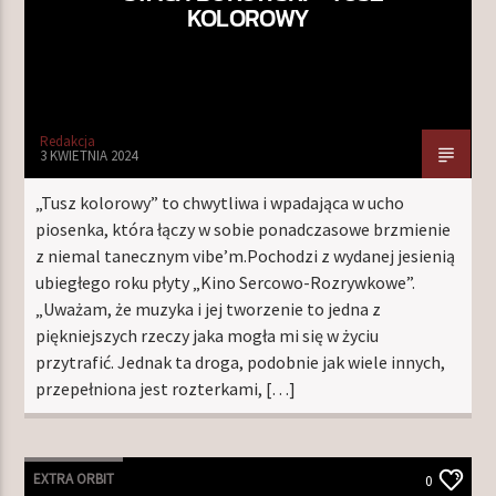
KOLOROWY
Redakcja
3 KWIETNIA 2024
„Tusz kolorowy” to chwytliwa i wpadająca w ucho
piosenka, która łączy w sobie ponadczasowe brzmienie
z niemal tanecznym vibe’m.Pochodzi z wydanej jesienią
ubiegłego roku płyty „Kino Sercowo-Rozrywkowe”.
„Uważam, że muzyka i jej tworzenie to jedna z
piękniejszych rzeczy jaka mogła mi się w życiu
przytrafić. Jednak ta droga, podobnie jak wiele innych,
przepełniona jest rozterkami, […]
EXTRA ORBIT
0