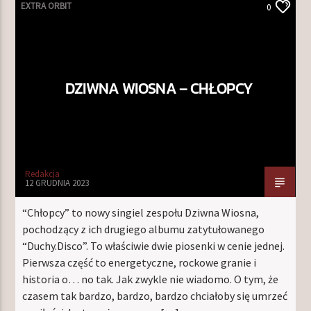
EXTRA ORBIT
0
DZIWNA WIOSNA – CHŁOPCY
Redakcja
12 GRUDNIA 2023
“Chłopcy” to nowy singiel zespołu Dziwna Wiosna,
pochodzący z ich drugiego albumu zatytułowanego
“Duchy.Disco”. To właściwie dwie piosenki w cenie jednej.
Pierwsza część to energetyczne, rockowe granie i
historia o… no tak. Jak zwykle nie wiadomo. O tym, że
czasem tak bardzo, bardzo, bardzo chciałoby się umrzeć