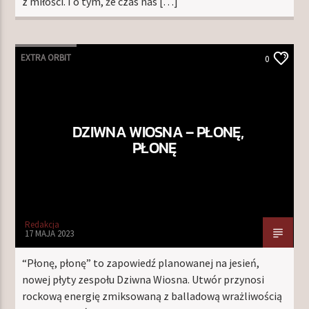
z miłości. I o tym, że czas nas […]
EXTRA ORBIT
0
DZIWNA WIOSNA – PŁONĘ,
PŁONĘ
Redakcja
17 MAJA 2023
“Płonę, płonę” to zapowiedź planowanej na jesień,
nowej płyty zespołu Dziwna Wiosna. Utwór przynosi
rockową energię zmiksowaną z balladową wrażliwością