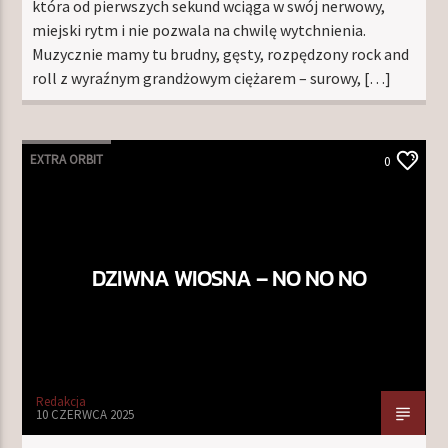
która od pierwszych sekund wciąga w swój nerwowy,
miejski rytm i nie pozwala na chwilę wytchnienia.
Muzycznie mamy tu brudny, gęsty, rozpędzony rock and
roll z wyraźnym grandżowym ciężarem – surowy, […]
EXTRA ORBIT
0
DZIWNA WIOSNA – NO NO NO
Redakcja
10 CZERWCA 2025