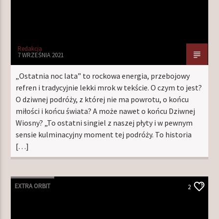
Redakcja
7 WRZEŚNIA 2021
„Ostatnia noc lata” to rockowa energia, przebojowy
refren i tradycyjnie lekki mrok w tekście. O czym to jest?
O dziwnej podróży, z której nie ma powrotu, o końcu
miłości i końcu świata? A może nawet o końcu Dziwnej
Wiosny? „To ostatni singiel z naszej płyty i w pewnym
sensie kulminacyjny moment tej podróży. To historia
[…]
EXTRA ORBIT
2