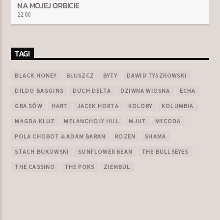
NA MOJEJ ORBICIE
22:00
TAGI
BLACK HONEY
BLUSZCZ
BYTY
DAWID TYSZKOWSKI
DILDO BAGGINS
DUCH DELTA
DZIWNA WIOSNA
ECHA
GRA SÓW
HART
JACEK HORTA
KOLORY
KOLUMBIA
MAGDA KLUZ
MELANCHOLY HILL
MJUT
MYCODA
POLA CHOBOT & ADAM BARAN
ROZEN
SHAMA
STACH BUKOWSKI
SUNFLOWER BEAN
THE BULLSEYES
THE CASSINO
THE POKS
ZIEMBUL