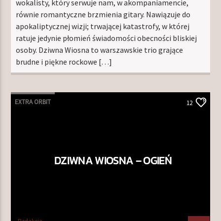
wokalisty, który serwuje nam, w akompaniamencie,
równie romantyczne brzmienia gitary. Nawiązuje do
apokaliptycznej wizji; trwającej katastrofy, w której
ratuje jedynie płomień świadomości obecności bliskiej
osoby. Dziwna Wiosna to warszawskie trio grające
brudne i piękne rockowe […]
EXTRA ORBIT
12
DZIWNA WIOSNA – OGIEŃ