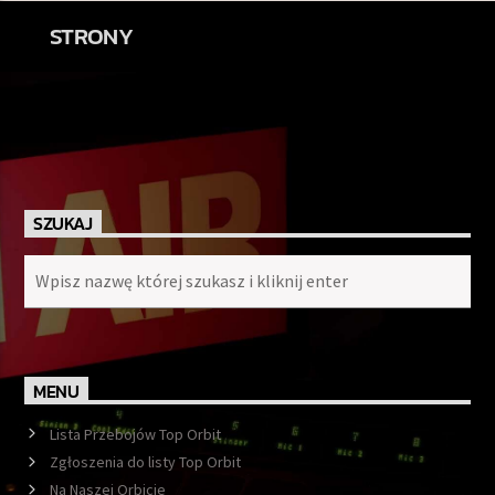
STRONY
SZUKAJ
MENU
Lista Przebojów Top Orbit
Zgłoszenia do listy Top Orbit
Na Naszej Orbicie