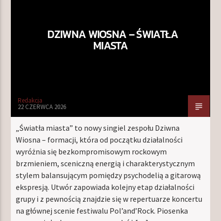
DZIWNA WIOSNA – ŚWIATŁA
TERAZ W RAMÓWCE
MIASTA
INDIE ORBIT
14:00
16:00
NASTĘPNIE W RAMÓWCE
Redakcja
EXTRA ORBIT
22 CZERWCA 2026
16:00
18:00
„Światła miasta” to nowy singiel zespołu Dziwna
Wiosna – formacji, która od początku działalności
wyróżnia się bezkompromisowym rockowym
brzmieniem, sceniczną energią i charakterystycznym
stylem balansującym pomiędzy psychodelią a gitarową
Radio Orbit
ekspresją. Utwór zapowiada kolejny etap działalności
grupy i z pewnością znajdzie się w repertuarze koncertu
na głównej scenie festiwalu Pol’and’Rock. Piosenka