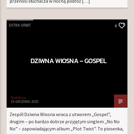
przenosi słuchacza w nocną podróż […]
EXTRA ORBIT
0
DZIWNA WIOSNA – GOSPEL
Redakcja
15 GRUDNIA 2025
Zespół Dziwna Wiosna wraca z utworem „Gospel”,
drugim – po bardzo dobrze przyjętym singlem „No No
No” – zapowiadającym album „Plot Twist”. To piosenka,