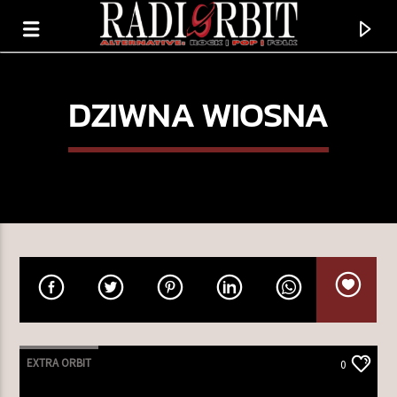
DZIWNA WIOSNA
TERAZ GRAMY
CRASH LANDING
EXTRA ORBIT
0
MARY IN THE JUNKYARD