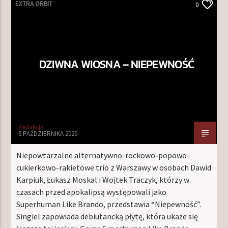
EXTRA ORBIT
0
DZIWNA WIOSNA – NIEPEWNOŚĆ
Redakcja
6 PAŹDZIERNIKA 2020
Niepowtarzalne alternatywno-rockowo-popowo-
cukierkowo-rakietowe trio z Warszawy w osobach Dawid
Karpiuk, Łukasz Moskal i Wojtek Traczyk, którzy w
czasach przed apokalipsą występowali jako
Superhuman Like Brando, przedstawia “Niepewność”.
Singiel zapowiada debiutancką płytę, która ukaże się