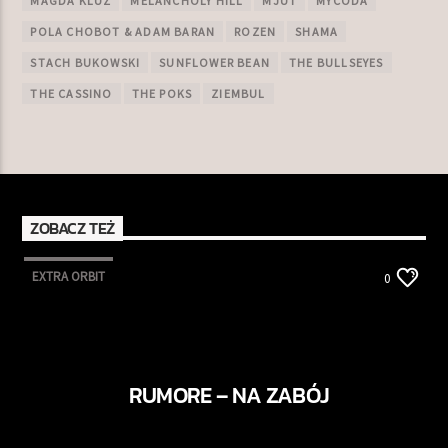
MAGDA KLUZ
MELANCHOLY HILL
MJUT
MYCODA
POLA CHOBOT & ADAM BARAN
ROZEN
SHAMA
STACH BUKOWSKI
SUNFLOWER BEAN
THE BULLSEYES
THE CASSINO
THE POKS
ZIEMBUL
ZOBACZ TEŻ
EXTRA ORBIT
0
RUMORE – NA ZABÓJ