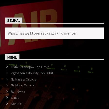
SZUKAJ
MENU
Lista Przebojów Top Orbit
Zgłoszenia do listy Top Orbit
Na Naszej Orbicie
Na Mojej Orbicie
Ramówka
O nas
Kontakt