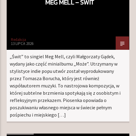
MEG MELL – ŚWIT
Redakcja
13 LIPCA 2026
„Świt” to singiel Meg Mell, czyli Małgorzaty Gądek,
wydany jako część minialbumu „Może”. Utrzymany w
stylistyce indie popu utwór został wyprodukowany
przez Tomasza Borucha, który jest również
współautorem muzyki. To nastrojowa kompozycja, w
której subtelne brzmienia spotykają się z osobistym i
refleksyjnym przekazem. Piosenka opowiada o
poszukiwaniu własnego miejsca w świecie pełnym
pośpiechu i miejskiego […]