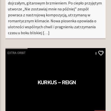
dojrzałym, gitarowym brzmieniem. Po ciepło przyjętym
utworze „Nie zostawiaj mnie na później” zespół
powraca z nastrojową kompozycją, utrzymaną w
romantycznym klimacie. Nowa piosenka opowiada o
ulotności wspólnych chwil i pragnieniu zatrzymania
czasu u boku bliskiej […]
EXTRA ORBIT
0
KURKUS – REIGN