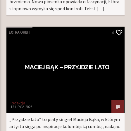
brzmienia. Nowa piosenka opowiada o fascynacji, która
stopniowo wymyka się spod kontroli. Tekst […]
EXTRA ORBIT
0
MACIEJ BĄK – PRZYJDZIE LATO
Redakcja
13 LIPCA 2026
„Przyjdzie lato” to piąty singiel Macieja Bąka, w którym
artysta sięga po inspiracje kolumbijską cumbią, nadając