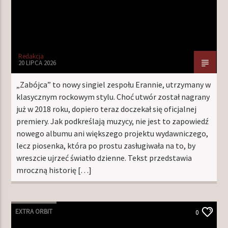
Redakcja
20 LIPCA 2026
„Zabójca” to nowy singiel zespołu Erannie, utrzymany w
klasycznym rockowym stylu. Choć utwór został nagrany
już w 2018 roku, dopiero teraz doczekał się oficjalnej
premiery. Jak podkreślają muzycy, nie jest to zapowiedź
nowego albumu ani większego projektu wydawniczego,
lecz piosenka, która po prostu zasługiwała na to, by
wreszcie ujrzeć światło dzienne. Tekst przedstawia
mroczną historię […]
EXTRA ORBIT
0