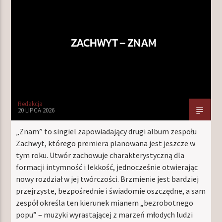
ZACHWYT – ZNAM
Redakcja
20 LIPCA 2026
„Znam” to singiel zapowiadający drugi album zespołu
Zachwyt, którego premiera planowana jest jeszcze w
tym roku. Utwór zachowuje charakterystyczną dla
formacji intymność i lekkość, jednocześnie otwierając
nowy rozdział w jej twórczości. Brzmienie jest bardziej
przejrzyste, bezpośrednie i świadomie oszczędne, a sam
zespół określa ten kierunek mianem „bezrobotnego
popu” – muzyki wyrastającej z marzeń młodych ludzi