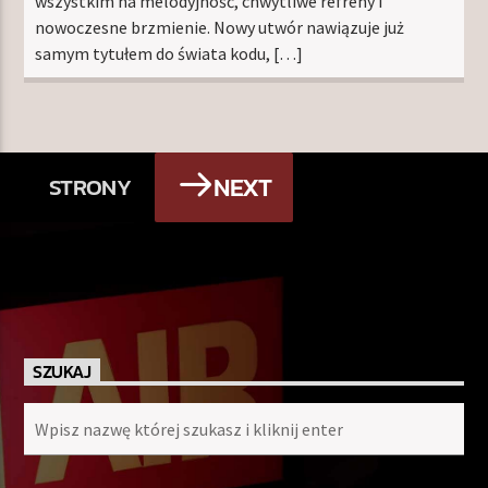
wszystkim na melodyjność, chwytliwe refreny i
nowoczesne brzmienie. Nowy utwór nawiązuje już
samym tytułem do świata kodu, […]
NEXT
STRONY
SZUKAJ