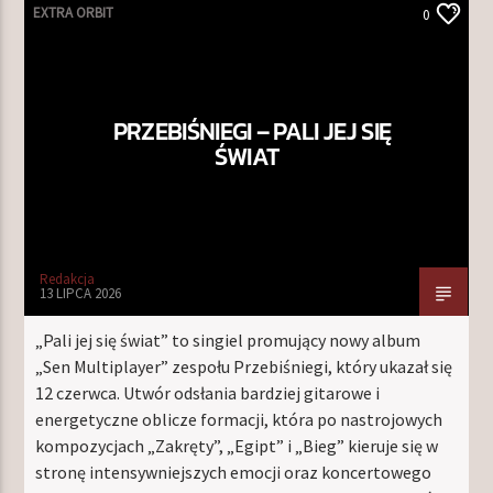
EXTRA ORBIT
0
PRZEBIŚNIEGI – PALI JEJ SIĘ
ŚWIAT
Redakcja
13 LIPCA 2026
„Pali jej się świat” to singiel promujący nowy album
„Sen Multiplayer” zespołu Przebiśniegi, który ukazał się
12 czerwca. Utwór odsłania bardziej gitarowe i
energetyczne oblicze formacji, która po nastrojowych
kompozycjach „Zakręty”, „Egipt” i „Bieg” kieruje się w
stronę intensywniejszych emocji oraz koncertowego