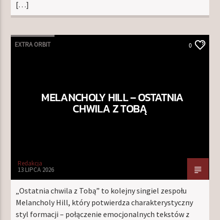
[…]
EXTRA ORBIT
0
MELANCHOLY HILL – OSTATNIA
CHWILA Z TOBĄ
Redakcja
13 LIPCA 2026
„Ostatnia chwila z Tobą” to kolejny singiel zespołu
Melancholy Hill, który potwierdza charakterystyczny
styl formacji – połączenie emocjonalnych tekstów z