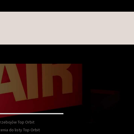
Przebojów Top Orbit
enia do listy Top Orbit