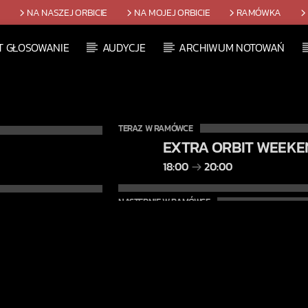
T
NA NASZEJ ORBICIE
NA MOJEJ ORBICIE
RAMÓWKA
T GŁOSOWANIE
AUDYCJE
ARCHIWUM NOTOWAŃ
TERAZ W RAMÓWCE
EXTRA ORBIT WEEKE
18:00
20:00
NASTĘPNIE W RAMÓWCE
CENTRUM WYNALAZ
20:00
22:00