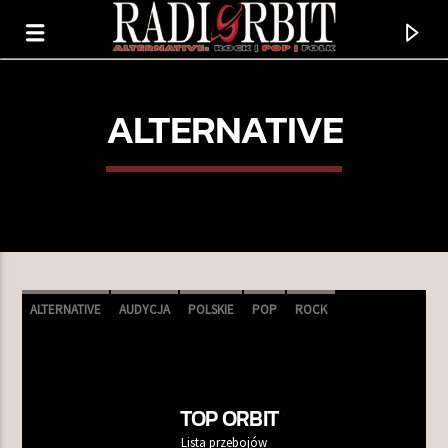
ALTERNATIVE
ALTERNATIVE
AUDYCJA
POLSKIE
POP
ROCK
TERAZ GRAMY
DUMB DRIVER
TOP ORBIT
IAN SWEET
Lista przebojów