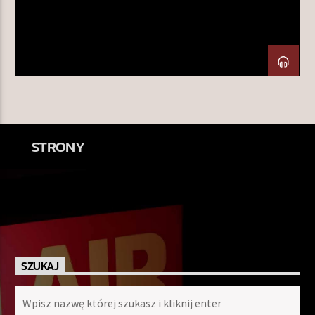
TERAZ W RAMÓWCE
INDIE ORBIT WEEKEND
12:00
14:00
NASTĘPNIE W RAMÓWCE
STRONY
LIGHT ORBIT WEEKEND
14:00
16:00
Radio Orbit
SZUKAJ