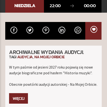
NIEDZIELA
22:00
00:00
TERAZ W RAMÓWCE
INDIE ORBIT
18:00
20:00
NASTĘPNIE W RAMÓWCE
ARCHIWALNE WYDANIA AUDYCJI.
CENTRUM WYNALAZKÓW
TAGI
AUDYCJA
,
NA MOJEJ ORBICIE
20:00
22:00
W tym paśmie od jesieni 2027 roku pojawią się nowe
audycje biograficzne pod hasłem "Historia muzyki".
Obecnie powtórki audycji autorskiej - Na Mojej Orbicie.
Radio Orbit
WIĘCEJ