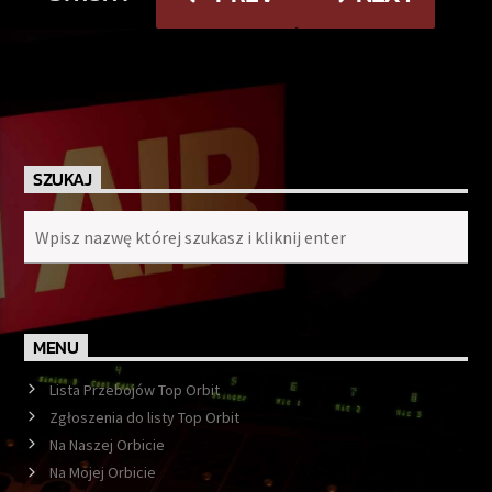
SZUKAJ
MENU
Lista Przebojów Top Orbit
Zgłoszenia do listy Top Orbit
Na Naszej Orbicie
Na Mojej Orbicie