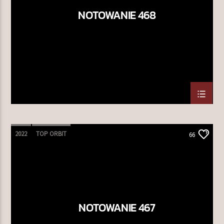
NOTOWANIE 468
TERAZ W RAMÓWCE
EXTRA ORBIT
16:00
18:00
NASTĘPNIE W RAMÓWCE
INDIE ORBIT
18:00
20:00
2022
TOP ORBIT
66
Radio Orbit
NOTOWANIE 467