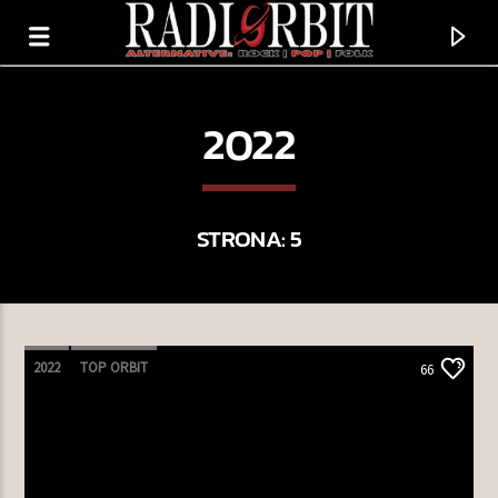
2022
STRONA: 5
2022
TOP ORBIT
66
TERAZ GRAMY
NIE KRAJ
POEM BELOW