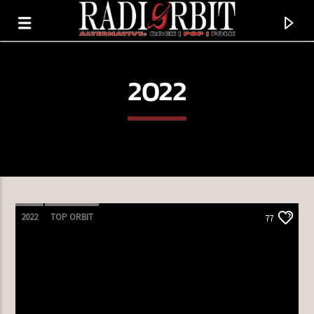
2022
2022
TOP ORBIT
77
TERAZ GRAMY
SAVIOR WITH A RAZOR (FEAT. SLASH)
BETH HART