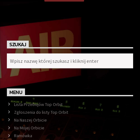
SZUKAJ
MENU
Lista Przebojów Top Orbit
Zgłoszenia do listy Top Orbit
Na Naszej Orbicie
Na Mojej Orbicie
Ramówka