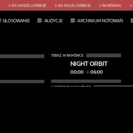
T
NA NASZEJ ORBICIE
NA MOJEJ ORBICIE
RAMÓWKA
T GŁOSOWANIE
AUDYCJE
ARCHIWUM NOTOWAŃ
TERAZ W RAMÓWCE
NIGHT ORBIT
00:00
06:00
NASTĘPNIE W RAMÓWCE
LIGHT ORBIT WEEKE
06:00
08:00