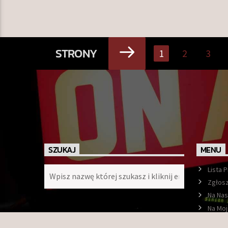
STRONY
1
2
3
SZUKAJ
MENU
Lista 
Zgłosz
Na Nas
Na Moj
Ramó