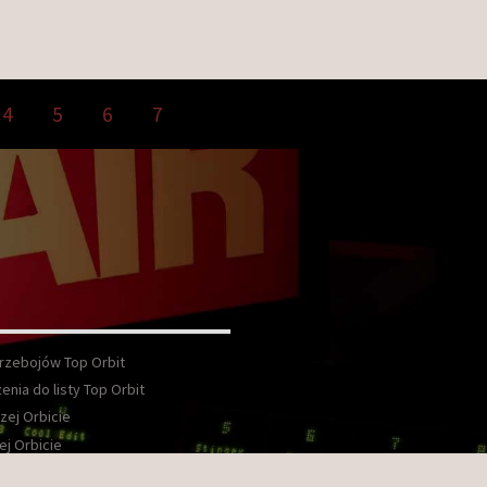
4
5
6
7
Przebojów Top Orbit
enia do listy Top Orbit
zej Orbicie
ej Orbicie
wka