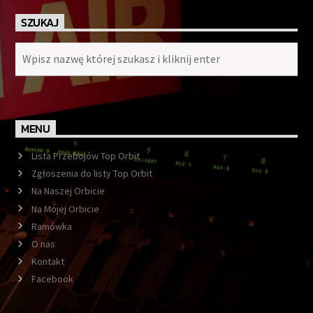
SZUKAJ
MENU
Lista Przebojów Top Orbit
Zgłoszenia do listy Top Orbit
Na Naszej Orbicie
Na Mojej Orbicie
Ramówka
O nas
Kontakt
Facebook