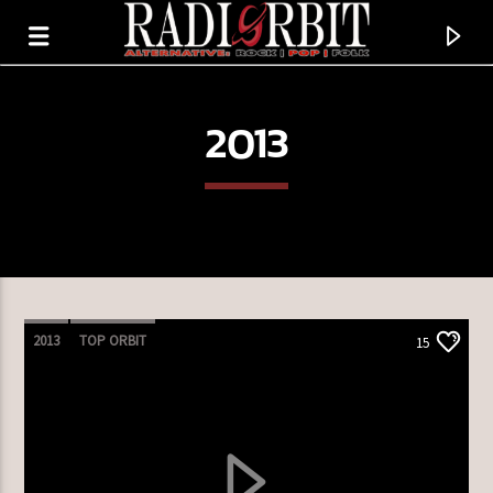
2013
2013
TOP ORBIT
15
TERAZ GRAMY
PAST, PRESENT AND FUTURE
AGNETHA FÄLTSKOG