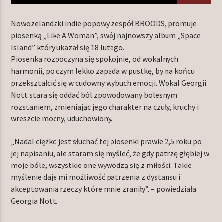
Nowozelandzki indie popowy zespół BROODS, promuje
piosenką „Like A Woman”, swój najnowszy album „Space
TERAZ W RAMÓWCE
Island” który ukazał się 18 lutego.
INDIE ORBIT
Piosenka rozpoczyna się spokojnie, od wokalnych
14:00
16:00
harmonii, po czym lekko zapada w pustkę, by na końcu
przekształcić się w cudowny wybuch emocji. Wokal Georgii
Nott stara się oddać ból zpowodowany bolesnym
NASTĘPNIE W RAMÓWCE
EXTRA ORBIT
rozstaniem, zmieniając jego charakter na czuły, kruchy i
wreszcie mocny, uduchowiony.
16:00
18:00
„Nadal ciężko jest słuchać tej piosenki prawie 2,5 roku po
jej napisaniu, ale staram się myśleć, że gdy patrzę głębiej w
moje bóle, wszystkie one wywodzą się z miłości. Takie
myślenie daje mi możliwość patrzenia z dystansu i
Radio Orbit
akceptowania rzeczy które mnie zraniły”. – powiedziała
Georgia Nott.