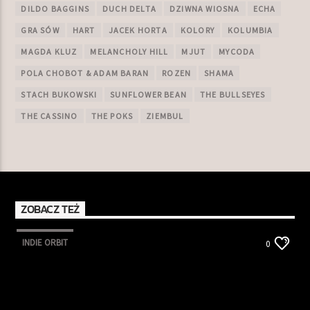
DILDO BAGGINS
DUCH DELTA
DZIWNA WIOSNA
ECHA
GRA SÓW
HART
JACEK HORTA
KOLORY
KOLUMBIA
MAGDA KLUZ
MELANCHOLY HILL
MJUT
MYCODA
POLA CHOBOT & ADAM BARAN
ROZEN
SHAMA
STACH BUKOWSKI
SUNFLOWER BEAN
THE BULLSEYES
THE CASSINO
THE POKS
ZIEMBUL
ZOBACZ TEŻ
INDIE ORBIT
0