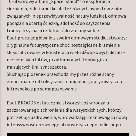
10-utworowy album „Space Island” to eksploracja
cierpienia, żalu i smutku ale też różnych aspektów z nim
związanych: nieprzewidywalność natury ludzkiej, odmowa
podążania utartą ścieżką, zdolność do czyszczenia
trudnych sytuacji i zdolność do zmiany siebie.
Duet pracując głównie z swoim domowym studiu, stworzył
oryginalne futurystyczne choć nostalgiczne brzmienie
skrystalizowane w konstelacji wielu dźwiękowych detali –
nieziemskich bitów, przytłumionych tonów gitar,
musujących linii syntezatora.
Słuchając piosenek przechodzimy przez różne stany
emocjonalne od toksycznej manipulacji, optymistyczną
introspekcję po samopoznawanie.
Duet BROODS ostatecznie stworzył coś w rodzaju
zaczarowanego schronienia dla wszystkich tych, którzy
potrzebują uzdrowienia, wprowadzając olśniewającą nową
intensywność do swojego atmosferycznego indie-popu.