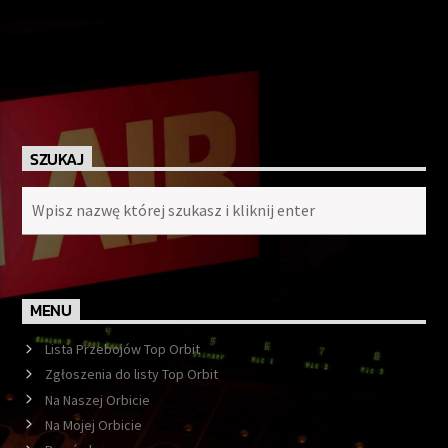
SZUKAJ
MENU
Lista Przebojów Top Orbit
Zgłoszenia do listy Top Orbit
Na Naszej Orbicie
Na Mojej Orbicie