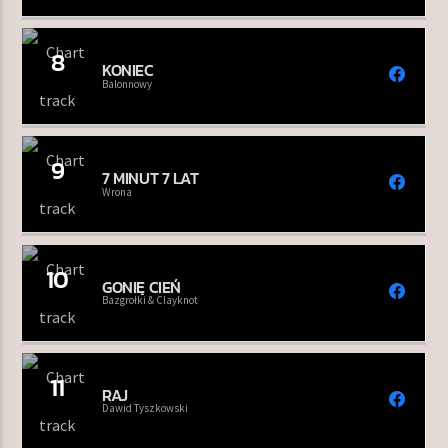
8
KONIEC
Balonnowy
9
7 MINUT 7 LAT
Wrona
10
GONIĘ CIEŃ
Bazgrołki & Clayknot
11
RAJ
Dawid Tyszkowski