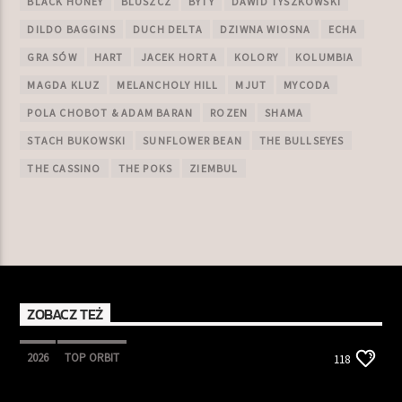
BLACK HONEY
BLUSZCZ
BYTY
DAWID TYSZKOWSKI
DILDO BAGGINS
DUCH DELTA
DZIWNA WIOSNA
ECHA
GRA SÓW
HART
JACEK HORTA
KOLORY
KOLUMBIA
MAGDA KLUZ
MELANCHOLY HILL
MJUT
MYCODA
POLA CHOBOT & ADAM BARAN
ROZEN
SHAMA
STACH BUKOWSKI
SUNFLOWER BEAN
THE BULLSEYES
THE CASSINO
THE POKS
ZIEMBUL
ZOBACZ TEŻ
2026
TOP ORBIT
118