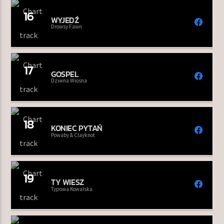
16
WYJEDŹ
Drowsy Fawn
17
GOSPEL
Dziwna Wiosna
18
KONIEC PYTAŃ
Powaby & Clayknot
19
TY WIESZ
Typowa Kowalska