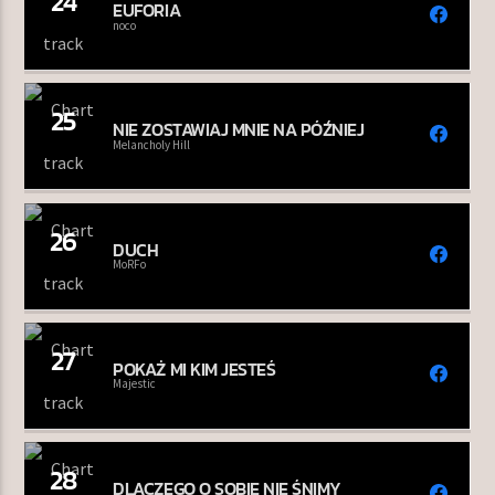
24
EUFORIA
noco
25
NIE ZOSTAWIAJ MNIE NA PÓŹNIEJ
Melancholy Hill
26
DUCH
MoRFo
27
POKAŻ MI KIM JESTEŚ
Majestic
28
DLACZEGO O SOBIE NIE ŚNIMY