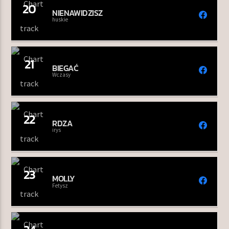
20
NIENAWIDZISZ
huskie
21
BIEGAĆ
Wczasy
22
RDZA
irys
23
MOLLY
Fetysz