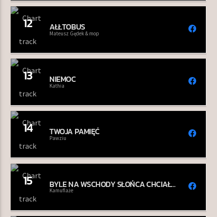
12
AŁŁTOBUS
Mateusz Gędek & mop
13
NIEMOC
Kathia
14
TWOJA PAMIĘĆ
Pawziu
15
BYLE NA WSCHODY SŁOŃCA CHCIAŁO
SIĘ WSTAWAĆ
Kamuflaże