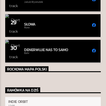
Jakub Wysmutek
29
SŁOWA
Runo
30
DENERWUJE NAS TO SAMO
Bahr
ROCKOWA MAPA POLSKI
RAMÓWKA NA DZIŚ
INDIE ORBIT
12:00