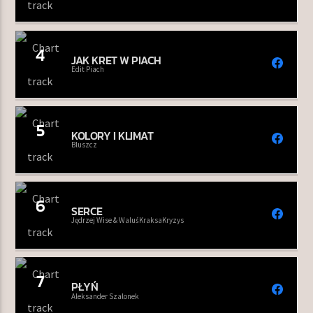
4
JAK KRET W PIACH
Edit Piach
5
KOLORY I KLIMAT
Bluszcz
6
SERCE
Jędrzej Wise & WaluśKraksaKryzys
7
PŁYŃ
Aleksander Szalonek