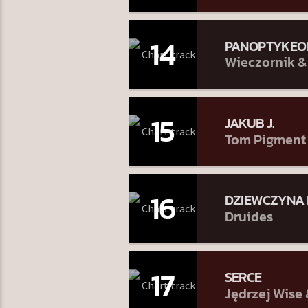
14
PANOPTYKEO
Wieczornik &
15
JAKUB J.
Tom Pigment
16
DZIEWCZYNA
Druides
17
SERCE
Jędrzej Wise