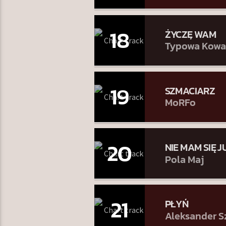
18
ŻYCZĘ WAM
Typowa Kowa
19
SZMACIARZ
MoRFo
20
NIE MAM SIĘ 
Pola Maj
21
PŁYŃ
Aleksander S