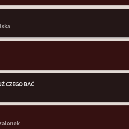
lska
JUŻ CZEGO BAĆ
zalonek