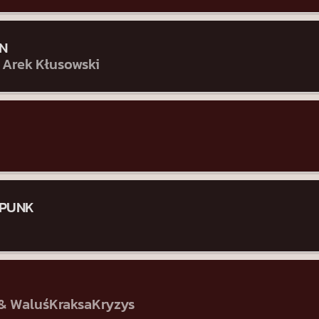
N
 Arek Kłusowski
 PUNK
 & WaluśKraksaKryzys