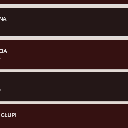
SNA
CIA
s
a
 GŁUPI