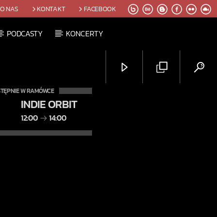
O NAS
KONTAKT
FACEBOOK
PODCASTY
KONCERTY
TĘPNIE W RAMÓWCE
INDIE ORBIT
12:00
14:00
Radio Orbit