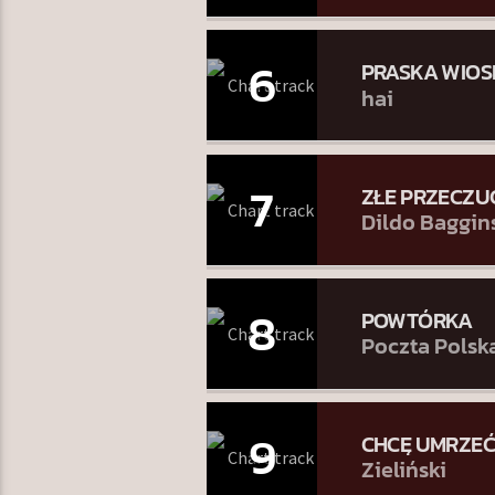
6
PRASKA WIO
hai
7
ZŁE PRZECZU
Dildo Baggin
8
POWTÓRKA
Poczta Polsk
9
CHCĘ UMRZEĆ
Zieliński