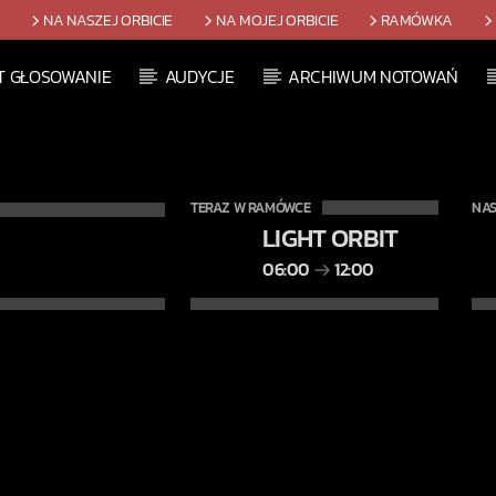
T
NA NASZEJ ORBICIE
NA MOJEJ ORBICIE
RAMÓWKA
T GŁOSOWANIE
AUDYCJE
ARCHIWUM NOTOWAŃ
TERAZ W RAMÓWCE
NAS
LIGHT ORBIT
06:00
12:00