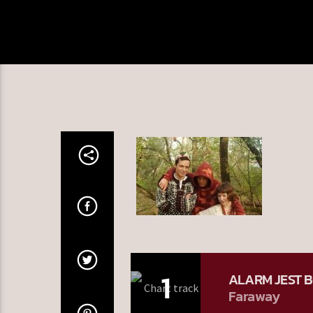
1
ALARM JEST 
Faraway