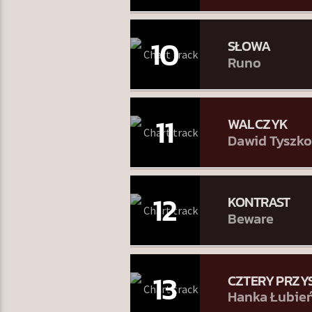
10
SŁOWA
Runo
11
WALCZYK
Dawid Tyszko
12
KONTRAST
Beware
13
CZTERY PRZY
Hanka Łubień