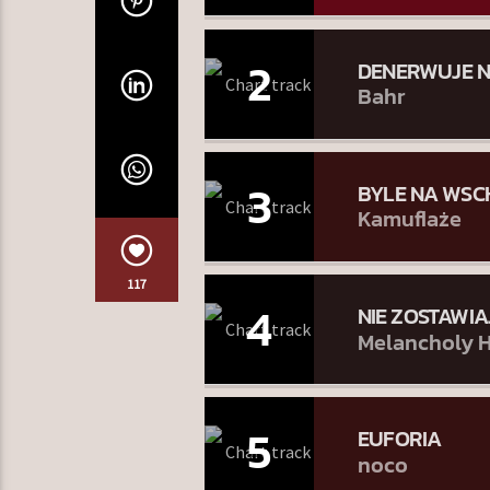
2
DENERWUJE N
Bahr
3
BYLE NA WSC
Kamuflaże
117
4
NIE ZOSTAWIA
Melancholy H
5
EUFORIA
noco