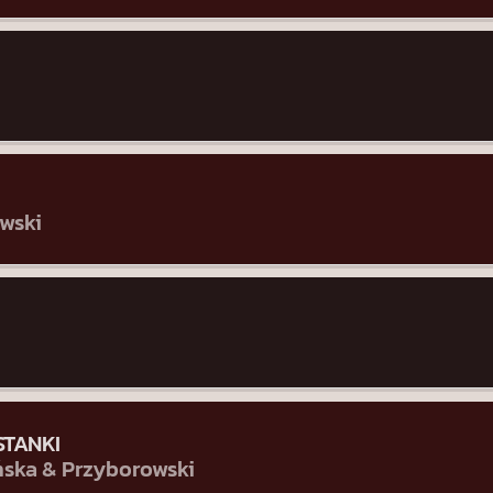
wski
STANKI
ska & Przyborowski