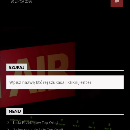
20 LIPCA 2026
SZUKAJ
MENU
Lista Przebojów Top Orbit
Zgłoszenia do listy Top Orbit