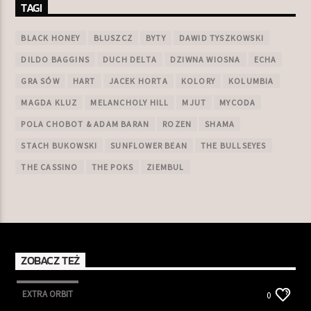
TAGI
BLACK HONEY
BLUSZCZ
BYTY
DAWID TYSZKOWSKI
DILDO BAGGINS
DUCH DELTA
DZIWNA WIOSNA
ECHA
GRA SÓW
HART
JACEK HORTA
KOLORY
KOLUMBIA
MAGDA KLUZ
MELANCHOLY HILL
MJUT
MYCODA
POLA CHOBOT & ADAM BARAN
ROZEN
SHAMA
STACH BUKOWSKI
SUNFLOWER BEAN
THE BULLSEYES
THE CASSINO
THE POKS
ZIEMBUL
ZOBACZ TEŻ
EXTRA ORBIT
0