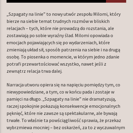
„Szpagaty na linie” to nowy utwór zespołu Milomi, który
bierze na siebie temat trudnych rozmów w bliskich
TERAZ W RAMÓWCE
relacjach – tych, które nie prowadzą do rozstania, ale
EXTRA ORBIT
zostawiają po sobie wyraźny ślad. Milomi opowiada o
12:00
14:00
emocjach pojawiających się po wydarzeniach, które
zmieniają układ sił, sposób patrzenia na siebie i na drugą
osobę. To piosenka o momencie, w którym jedno zdanie
NASTĘPNIE W RAMÓWCE
INDIE ORBIT
potrafi przewartościować wszystko, nawet jeśli z
zewnątrz relacja trwa dalej.
14:00
16:00
Narracja utworu opiera się na napięciu pomiędzy tym, co
niewypowiedziane, a tym, co w końcu pada i zostaje w
pamięci na długo. „Szpagaty na linie” nie dramatyzują,
raczej spokojnie pokazują konsekwencje emocjonalnych
Radio Orbit
pęknięć, które nie zawsze są spektakularne, ale bywają
trwałe. To właśnie ta powściągliwość sprawia, że przekaz
wybrzmiewa mocniej – bez oskarżeń, za to z wyczuwalnym