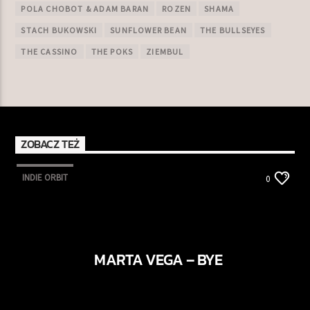
POLA CHOBOT & ADAM BARAN
ROZEN
SHAMA
STACH BUKOWSKI
SUNFLOWER BEAN
THE BULLSEYES
THE CASSINO
THE POKS
ZIEMBUL
ZOBACZ TEŻ
INDIE ORBIT
0
MARTA VEGA – BYE