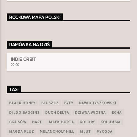
ROCKOWA MAPA POLSKI
RAMÓWKA NA DZIŚ
INDIE ORBIT
22:00
TAGI
BLACK HONEY
BLUSZCZ
BYTY
DAWID TYSZKOWSKI
DILDO BAGGINS
DUCH DELTA
DZIWNA WIOSNA
ECHA
GRA SÓW
HART
JACEK HORTA
KOLORY
KOLUMBIA
MAGDA KLUZ
MELANCHOLY HILL
MJUT
MYCODA