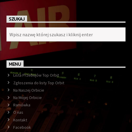
SZUKAJ
MENU
Lista Przebojów Top Orbit
Zgłoszenia do listy Top Orbit
Na Naszej Orbicie
Na Mojej Orbicie
Ramówka
O nas
Kontakt
Facebook