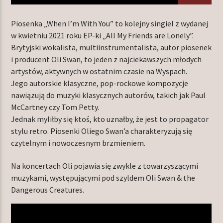
Piosenka „When I’m With You” to kolejny singiel z wydanej
w kwietniu 2021 roku EP-ki „All My Friends are Lonely”.
TERAZ W RAMÓWCE
Brytyjski wokalista, multiinstrumentalista, autor piosenek
TOP ORBIT
i producent Oli Swan, to jeden z najciekawszych młodych
20:00
22:00
artystów, aktywnych w ostatnim czasie na Wyspach.
Jego autorskie klasyczne, pop-rockowe kompozycje
nawiązują do muzyki klasycznych autorów, takich jak Paul
NASTĘPNIE W RAMÓWCE
INDIE ORBIT
McCartney czy Tom Petty.
Jednak myliłby się ktoś, kto uznałby, że jest to propagator
22:00
24:00
stylu retro. Piosenki Oliego Swan’a charakteryzują się
czytelnym i nowoczesnym brzmieniem.
Na koncertach Oli pojawia się zwykle z towarzyszącymi
muzykami, występującymi pod szyldem Oli Swan & the
Radio Orbit
Dangerous Creatures.