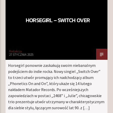
HORSEGIRL – SWITCH OVER
TERAZ W RAMÓWCE
INDIE ORBIT
22:00
24:00
Redakcja
27 STYCZNIA 2025
Horsegirl ponownie zaskakują swoim niebanalnym
Radio Orbit
podejściem do indie rocka. Nowy singiel „Switch Over”
to trzeci utwór promujący ich nadchodzący album
„Phonetics On and On”, który ukaże się 14 lutego
nakładem Matador Records. Po wcześniejszych
zapowiedziach w postaci „2468” i „Julie”, chicagowskie
trio prezentuje utwór utrzymany w charakterystycznym
dla siebie stylu, łączącym surowość lat 90. z […]