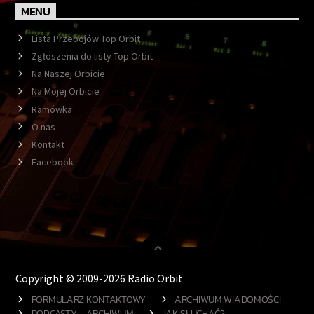
MENU
Lista Przebojów Top Orbit
Zgłoszenia do listy Top Orbit
Na Naszej Orbicie
Na Mojej Orbicie
Ramówka
O nas
Kontakt
Facebook
Copyright © 2009-2026 Radio Orbit
FORMULARZ KONTAKTOWY
ARCHIWUM WIADOMOŚCI
PODCASTY – ARCHIWUM
JAK SŁUCHAĆ?