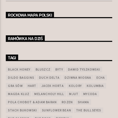
ROCKOWA MAPA POLSKI
RAMÓWKA NA DZIŚ
TAGI
BLACK HONEY
BLUSZCZ
BYTY
DAWID TYSZKOWSKI
DILDO BAGGINS
DUCH DELTA
DZIWNA WIOSNA
ECHA
GRA SÓW
HART
JACEK HORTA
KOLORY
KOLUMBIA
MAGDA KLUZ
MELANCHOLY HILL
MJUT
MYCODA
POLA CHOBOT & ADAM BARAN
ROZEN
SHAMA
STACH BUKOWSKI
SUNFLOWER BEAN
THE BULLSEYES