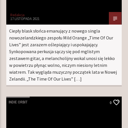
Redakcja
17 LISTOPADA 2021
Ciepły blask słońca emanujący z nowego singla
nowozelandzkiego zespołu Mild Orange „Time Of Our
Lives” jest zarazem oślepiający i uspokajający.
Synkopowana perkusja sączy się pod mglistym
zestawem gitar, a melancholijny wokal unosi się lekko
w powietrzu płynąc wolno, niczym niesiony letnim
wiatrem. Tak wygląda muzyczny początek lata w Nowej
Zelandii. „The Time Of Our Lives” […]
INDIE ORBIT
0