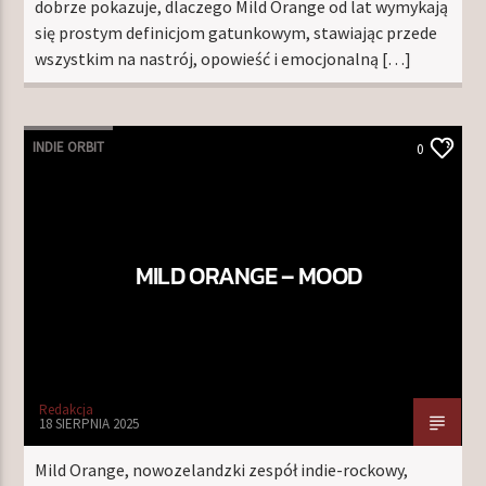
dobrze pokazuje, dlaczego Mild Orange od lat wymykają
się prostym definicjom gatunkowym, stawiając przede
wszystkim na nastrój, opowieść i emocjonalną […]
INDIE ORBIT
0
MILD ORANGE – MOOD
Redakcja
18 SIERPNIA 2025
Mild Orange, nowozelandzki zespół indie-rockowy,