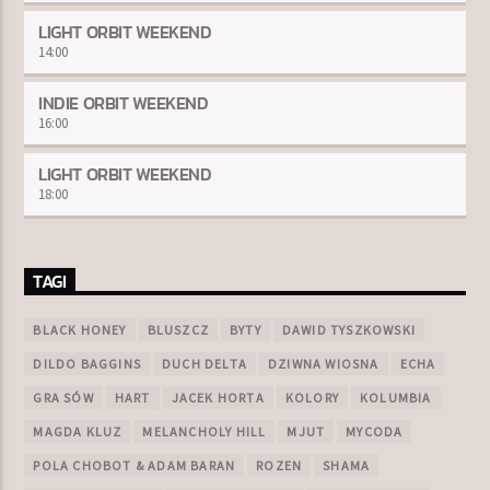
LIGHT ORBIT WEEKEND
14:00
INDIE ORBIT WEEKEND
16:00
LIGHT ORBIT WEEKEND
18:00
TAGI
BLACK HONEY
BLUSZCZ
BYTY
DAWID TYSZKOWSKI
DILDO BAGGINS
DUCH DELTA
DZIWNA WIOSNA
ECHA
GRA SÓW
HART
JACEK HORTA
KOLORY
KOLUMBIA
MAGDA KLUZ
MELANCHOLY HILL
MJUT
MYCODA
POLA CHOBOT & ADAM BARAN
ROZEN
SHAMA