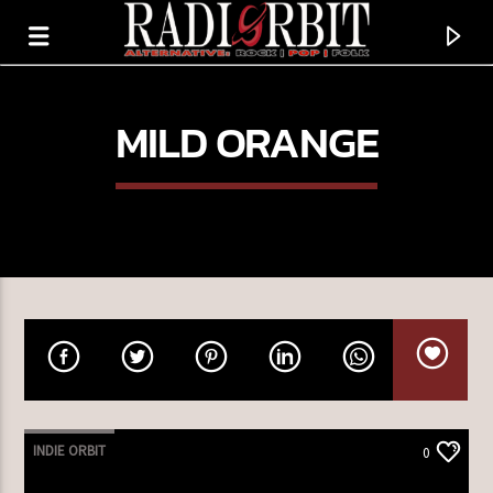
MILD ORANGE
TERAZ GRAMY
HAGUILY MAE
INDIE ORBIT
0
ATAL MALIK