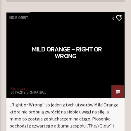
INDIE ORBIT
0
MILD ORANGE – RIGHT OR
WRONG
Redakcja
20 PAŹDZIERNIKA 2025
„Right or Wrong” to jeden z tych utworów Mild Orange,
które nie próbują zwrócić na siebie uwagi na siłę, a
mimo to zostają ze słuchaczem na długo. Piosenka
pochodzi z czwartego albumu zespołu „The//Glow” i