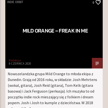
INDIE ORBIT
0
MILD ORANGE – FREAK IN ME
Redakcja
8 CZERWCA 2020
Nowozelandzka grupa Mild Orange to młoda ekipa z
Dunedin. Grają od 2016 roku, w składzie: Josh Mehrtens
(wokal, gitara), Josh Reid (gitara), Tom Kelk (gitara
basowa) i Jack Ferguson (perkusja). Ich muzyka to od
początku indie rock mieszający się z folkiem i dream
popem. Josh i Josh to kumple z dzieciństwa. W 2018