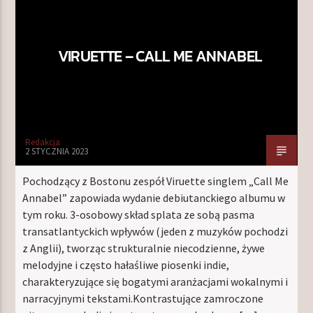
VIRUETTE – CALL ME ANNABEL
TERAZ W RAMÓWCE
EXTRA ORBIT
18:00
20:00
NASTĘPNIE W RAMÓWCE
Redakcja
TOP ORBIT
2 STYCZNIA 2023
20:00
22:00
Pochodzący z Bostonu zespół Viruette singlem „Call Me
Annabel” zapowiada wydanie debiutanckiego albumu w
tym roku. 3-osobowy skład splata ze sobą pasma
transatlantyckich wpływów (jeden z muzyków pochodzi
z Anglii), tworząc strukturalnie niecodzienne, żywe
Radio Orbit
melodyjne i często hałaśliwe piosenki indie,
charakteryzujące się bogatymi aranżacjami wokalnymi i
narracyjnymi tekstami.Kontrastujące zamroczone