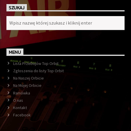
SZUKAJ
MENU
Lista Przebojów Top Orbit
Zgłoszenia do listy Top Orbit
Na Naszej Orbicie
Na Mojej Orbicie
Ramówka
O nas
Kontakt
Facebook