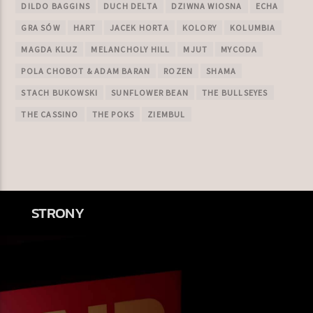
DILDO BAGGINS
DUCH DELTA
DZIWNA WIOSNA
ECHA
GRA SÓW
HART
JACEK HORTA
KOLORY
KOLUMBIA
MAGDA KLUZ
MELANCHOLY HILL
MJUT
MYCODA
POLA CHOBOT & ADAM BARAN
ROZEN
SHAMA
STACH BUKOWSKI
SUNFLOWER BEAN
THE BULLSEYES
THE CASSINO
THE POKS
ZIEMBUL
STRONY