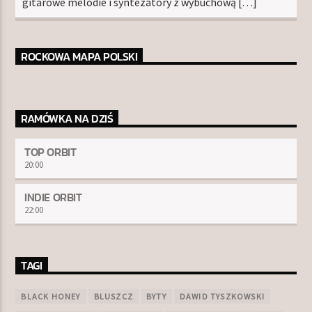
gitarowe melodie i syntezatory z wybuchową […]
ROCKOWA MAPA POLSKI
RAMÓWKA NA DZIŚ
TOP ORBIT
20:00
INDIE ORBIT
22:00
TAGI
BLACK HONEY
BLUSZCZ
BYTY
DAWID TYSZKOWSKI