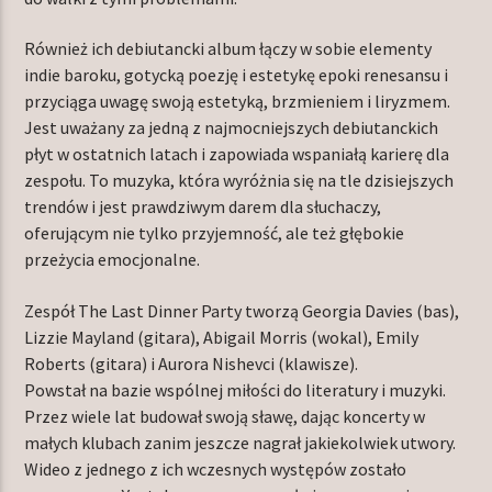
Również ich debiutancki album łączy w sobie elementy
indie baroku, gotycką poezję i estetykę epoki renesansu i
przyciąga uwagę swoją estetyką, brzmieniem i liryzmem.
Jest uważany za jedną z najmocniejszych debiutanckich
płyt w ostatnich latach i zapowiada wspaniałą karierę dla
zespołu. To muzyka, która wyróżnia się na tle dzisiejszych
trendów i jest prawdziwym darem dla słuchaczy,
oferującym nie tylko przyjemność, ale też głębokie
przeżycia emocjonalne.
Zespół The Last Dinner Party tworzą Georgia Davies (bas),
Lizzie Mayland (gitara), Abigail Morris (wokal), Emily
Roberts (gitara) i Aurora Nishevci (klawisze).
Powstał na bazie wspólnej miłości do literatury i muzyki.
Przez wiele lat budował swoją sławę, dając koncerty w
małych klubach zanim jeszcze nagrał jakiekolwiek utwory.
Wideo z jednego z ich wczesnych występów zostało