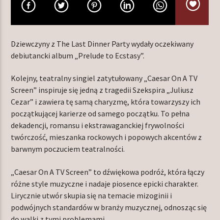
TERAZ W RAMÓWCE
Dziewczyny z The Last Dinner Party wydały oczekiwany
INDIE ORBIT WEEKEND
debiutancki album „Prelude to Ecstasy”.
16:00
18:00
Kolejny, teatralny singiel zatytułowany „Caesar On A TV
Screen” inspiruje się jedną z tragedii Szekspira „Juliusz
NASTĘPNIE W RAMÓWCE
Cezar” i zawiera tę samą charyzmę, która towarzyszy ich
EXTRA ORBIT WEEKEND
początkującej karierze od samego początku. To pełna
18:00
20:00
dekadencji, romansu i ekstrawaganckiej frywolności
twórczość, mieszanka rockowych i popowych akcentów z
barwnym poczuciem teatralności.
„Caesar On A TV Screen” to dźwiękowa podróż, która łączy
Radio Orbit
różne style muzyczne i nadaje piosence epicki charakter.
Lirycznie utwór skupia się na temacie mizoginii i
podwójnych standardów w branży muzycznej, odnosząc się
do walki z tymi problemami.