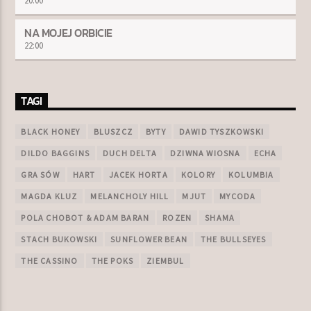
20:00
NA MOJEJ ORBICIE
22:00
TAGI
BLACK HONEY
BLUSZCZ
BYTY
DAWID TYSZKOWSKI
DILDO BAGGINS
DUCH DELTA
DZIWNA WIOSNA
ECHA
GRA SÓW
HART
JACEK HORTA
KOLORY
KOLUMBIA
MAGDA KLUZ
MELANCHOLY HILL
MJUT
MYCODA
POLA CHOBOT & ADAM BARAN
ROZEN
SHAMA
STACH BUKOWSKI
SUNFLOWER BEAN
THE BULLSEYES
THE CASSINO
THE POKS
ZIEMBUL