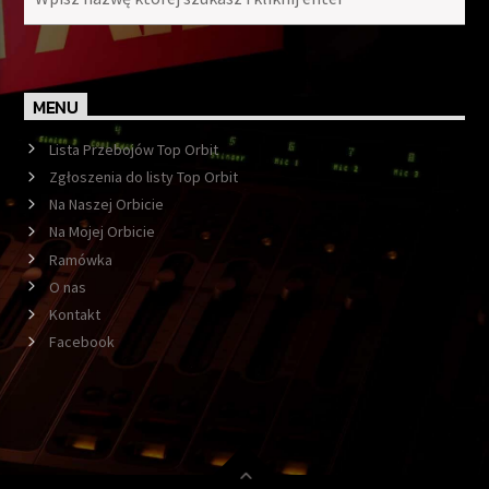
MENU
Lista Przebojów Top Orbit
Zgłoszenia do listy Top Orbit
Na Naszej Orbicie
Na Mojej Orbicie
Ramówka
O nas
Kontakt
Facebook