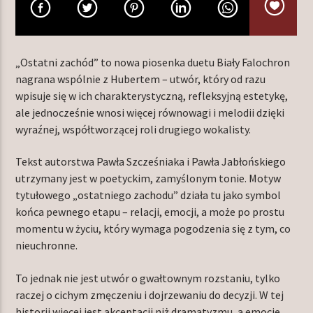
TERAZ W RAMÓWCE
„Ostatni zachód” to nowa piosenka duetu Biały Falochron
NIGHT ORBIT
nagrana wspólnie z Hubertem – utwór, który od razu
06:00
wpisuje się w ich charakterystyczną, refleksyjną estetykę,
ale jednocześnie wnosi więcej równowagi i melodii dzięki
wyraźnej, współtworzącej roli drugiego wokalisty.
NASTĘPNIE W RAMÓWCE
LIGHT ORBIT
Tekst autorstwa Pawła Szcześniaka i Pawła Jabłońskiego
06:00
12:00
utrzymany jest w poetyckim, zamyślonym tonie. Motyw
tytułowego „ostatniego zachodu” działa tu jako symbol
końca pewnego etapu – relacji, emocji, a może po prostu
momentu w życiu, który wymaga pogodzenia się z tym, co
nieuchronne.
Radio Orbit
To jednak nie jest utwór o gwałtownym rozstaniu, tylko
raczej o cichym zmęczeniu i dojrzewaniu do decyzji. W tej
historii więcej jest akceptacji niż dramatyzmu, a emocje