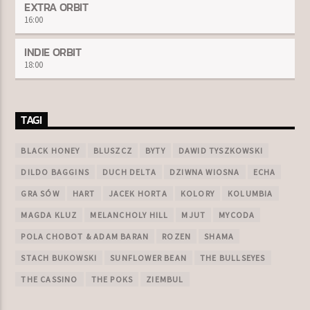
EXTRA ORBIT
16:00
INDIE ORBIT
18:00
TAGI
BLACK HONEY
BLUSZCZ
BYTY
DAWID TYSZKOWSKI
DILDO BAGGINS
DUCH DELTA
DZIWNA WIOSNA
ECHA
GRA SÓW
HART
JACEK HORTA
KOLORY
KOLUMBIA
MAGDA KLUZ
MELANCHOLY HILL
MJUT
MYCODA
POLA CHOBOT & ADAM BARAN
ROZEN
SHAMA
STACH BUKOWSKI
SUNFLOWER BEAN
THE BULLSEYES
THE CASSINO
THE POKS
ZIEMBUL