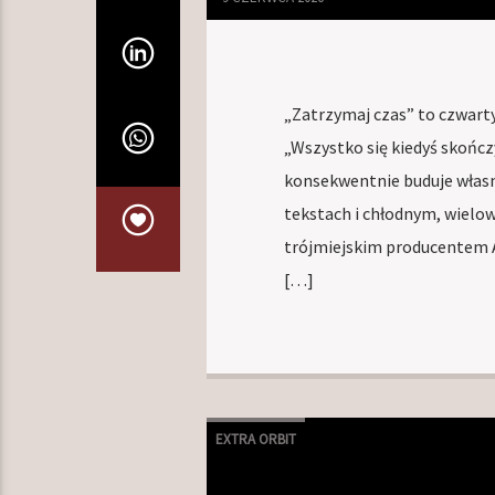
„Zatrzymaj czas” to czwart
„Wszystko się kiedyś skończy
konsekwentnie buduje własn
tekstach i chłodnym, wiel
trójmiejskim producentem A
[…]
EXTRA ORBIT