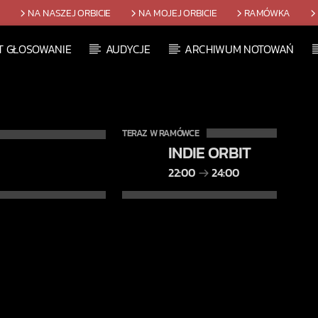
T
NA NASZEJ ORBICIE
NA MOJEJ ORBICIE
RAMÓWKA
T GŁOSOWANIE
AUDYCJE
ARCHIWUM NOTOWAŃ
TERAZ W RAMÓWCE
INDIE ORBIT
22:00
24:00