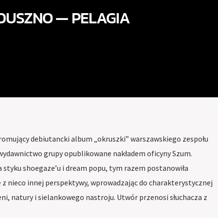
DUSZNO — PELAGIA
 promujący debiutancki album „okruszki” warszawskiego zespołu
 wydawnictwo grupy opublikowane nakładem oficyny Szum.
na styku shoegaze’u i dream popu, tym razem postanowiła
 z nieco innej perspektywy, wprowadzając do charakterystycznej
eni, natury i sielankowego nastroju. Utwór przenosi słuchacza z