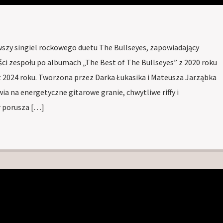
wszy singiel rockowego duetu The Bullseyes, zapowiadający
ości zespołu po albumach „The Best of The Bullseyes” z 2020 roku
z 2024 roku. Tworzona przez Darka Łukasika i Mateusza Jarząbka
ia na energetyczne gitarowe granie, chwytliwe riffy i
r porusza […]