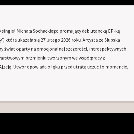
y singiel Michała Sochackiego promujący debiutancką EP-kę
”, która ukazała się 27 lutego 2026 roku. Artysta ze Słupska
y świat oparty na emocjonalnej szczerości, introspektywnych
owarstwowym brzmieniu tworzonym we współpracy z
jzeją. Utwór opowiada o lęku przed utratą uczuć i o momencie,