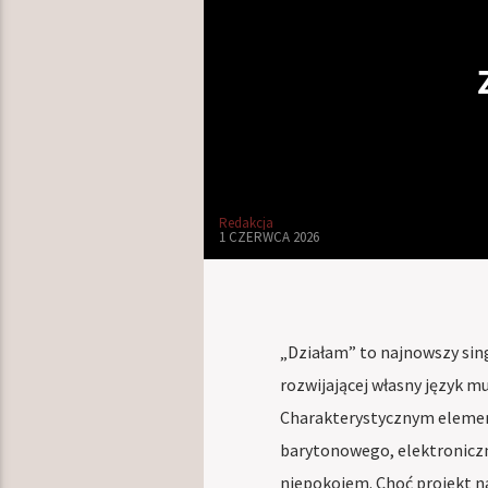
Redakcja
1 CZERWCA 2026
„Działam” to najnowszy sin
rozwijającej własny język mu
Charakterystycznym element
barytonowego, elektronicz
niepokojem. Choć projekt na