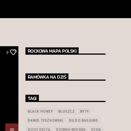
ROCKOWA MAPA POLSKI
0
RAMÓWKA NA DZIŚ
TAGI
BLACK HONEY
BLUSZCZ
BYTY
DAWID TYSZKOWSKI
DILDO BAGGINS
DUCH DELTA
DZIWNA WIOSNA
ECHA