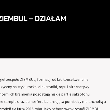
ZIEMBUL – DZIAŁAM
giel zespołu ZIEMBUL, formacji od lat konsekwentnie
zyczny na styku rocka, elektroniki, rapu i alternatywy.
em ich brzmienia pozostają niskie partie saksofonu
ne sample oraz atmosfera balansująca pomiędzy melancholią a
rodził się już w 2016 roku, jako pełnoprawny zespół ZIEMBUL