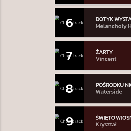
6
DOTYK WYST
Melancholy H
7
ŻARTY
Vincent
8
POŚRODKU NI
Waterside
9
ŚWIĘTO WIOS
Kryształ