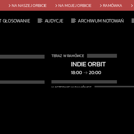
T
NA NASZEJ ORBICIE
NA MOJEJ ORBICIE
RAMÓWKA
T GŁOSOWANIE
AUDYCJE
ARCHIWUM NOTOWAŃ
TERAZ W RAMÓWCE
INDIE ORBIT
18:00
20:00
NASTĘPNIE W RAMÓWCE
CENTRUM WYNALAZ
20:00
22:00