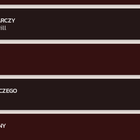
ARCZY
ill
CZEGO
NY