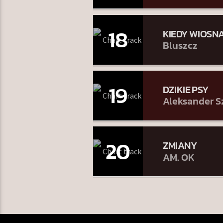
18
KIEDY WIOSN
Bluszcz
19
DZIKIE PSY
Aleksander S
20
ZMIANY
AM. OK