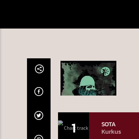
1
SOTA
Kurkus