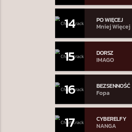
14
PO WIĘCEJ
Mniej Więcej
15
DORSZ
IMAGO
16
BEZSENNOŚĆ
Fopa
17
CYBERELFY
NANGA