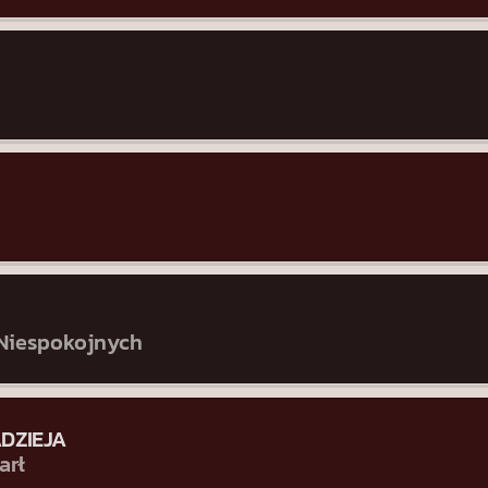
 Niespokojnych
ADZIEJA
arł