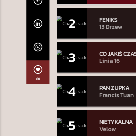
2
FENIKS
13 Drzew
3
CO JAKIŚ CZA
Linia 16
80
4
PAN ZUPKA
Francis Tuan
5
NIETYKALNA
Velow