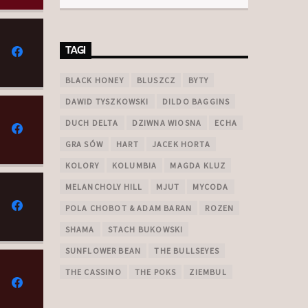
TAGI
BLACK HONEY
BLUSZCZ
BYTY
DAWID TYSZKOWSKI
DILDO BAGGINS
DUCH DELTA
DZIWNA WIOSNA
ECHA
GRA SÓW
HART
JACEK HORTA
KOLORY
KOLUMBIA
MAGDA KLUZ
MELANCHOLY HILL
MJUT
MYCODA
POLA CHOBOT & ADAM BARAN
ROZEN
SHAMA
STACH BUKOWSKI
SUNFLOWER BEAN
THE BULLSEYES
THE CASSINO
THE POKS
ZIEMBUL