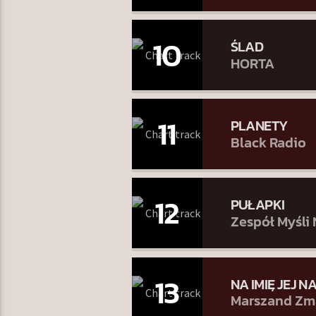
10
ŚLAD
HORTA
11
PLANETY
Black Radio
12
PUŁAPKI
Zespół Myśli
13
NA IMIĘ JEJ N
Marszand Zm