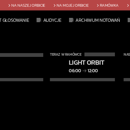
T
NA NASZEJ ORBICIE
NA MOJEJ ORBICIE
RAMÓWKA
T GŁOSOWANIE
AUDYCJE
ARCHIWUM NOTOWAŃ
TERAZ W RAMÓWCE
NAS
LIGHT ORBIT
06:00
12:00