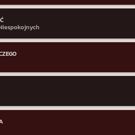
ŚĆ
 Niespokojnych
CZEGO
A