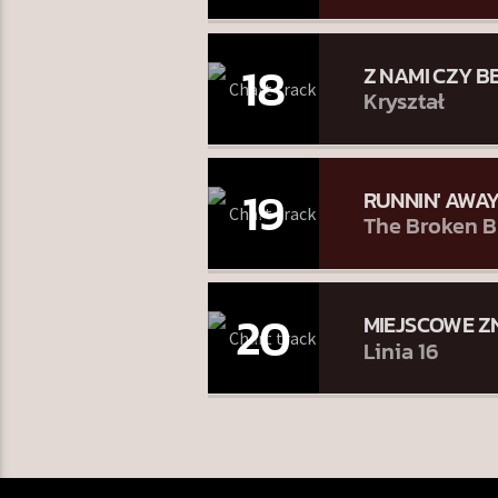
18
Z NAMI CZY B
Kryształ
19
RUNNIN' AWA
The Broken B
20
MIEJSCOWE Z
Linia 16