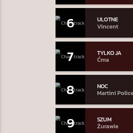
6
ULOTNE
Vincent
7
TYLKO JA
Ćma
8
NOC
Martini Polic
9
SZUM
Żurawie