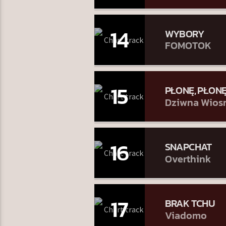
14
WYBORY
FOMOTOK
15
PŁONĘ, PŁON
Dziwna Wios
16
SNAPCHAT
Overthink
17
BRAK TCHU
Viadomo