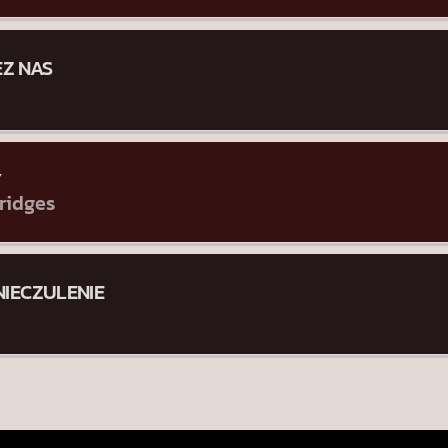
EZ NAS
Y
ridges
NIECZULENIE