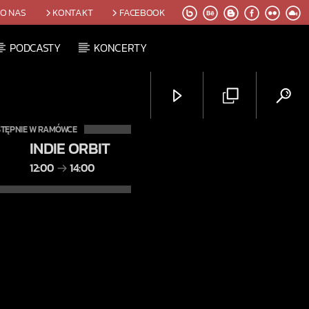
O NAS
KONTAKT
FACEBOOK
PODCASTY
KONCERTY
TĘPNIE W RAMÓWCE
INDIE ORBIT
12:00
14:00
Radio Orbit