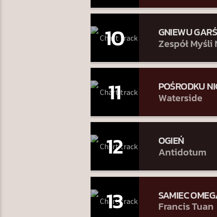
10
GNIEWU GAR
Zespół Myśli
11
POŚRODKU NI
Waterside
12
OGIEŃ
Antidotum
13
SAMIEC OMEG
Francis Tuan