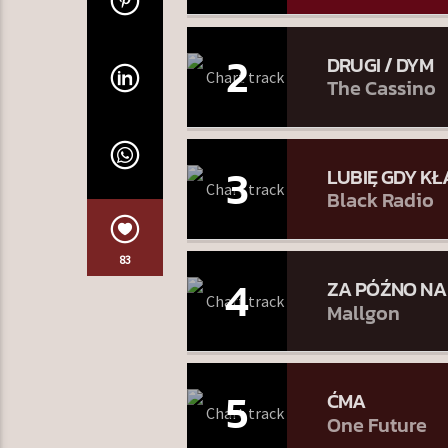
2
DRUGI / DYM
The Cassino
3
LUBIĘ GDY KŁ
Black Radio
83
4
ZA PÓŹNO NA
Mallgon
5
ĆMA
One Future