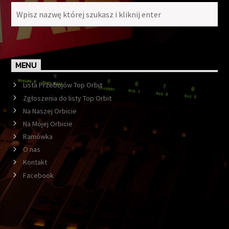
MENU
Lista Przebojów Top Orbit
Zgłoszenia do listy Top Orbit
Na Naszej Orbicie
Na Mojej Orbicie
Ramówka
O nas
Kontakt
Facebook