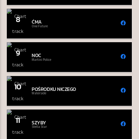
8
ĆMA
One Future
9
NOC
Martini Police
10
POŚRODKU NICZEGO
Waterside
11
SZYBY
Stella Star