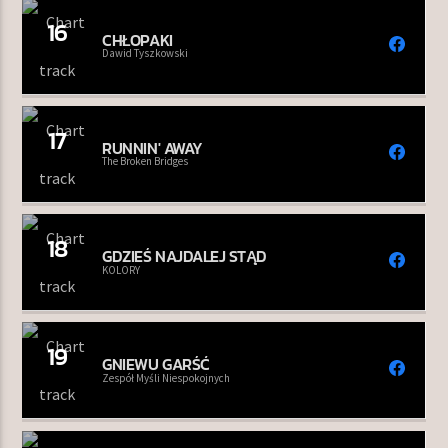
16
CHŁOPAKI
Dawid Tyszkowski
17
RUNNIN' AWAY
The Broken Bridges
18
GDZIEŚ NAJDALEJ STĄD
KOLORY
19
GNIEWU GARŚĆ
Zespół Myśli Niespokojnych