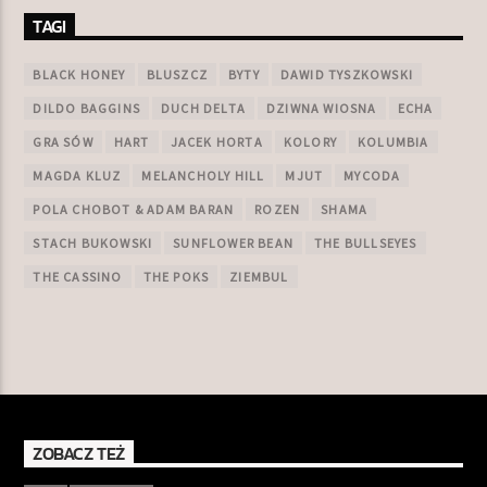
TAGI
BLACK HONEY
BLUSZCZ
BYTY
DAWID TYSZKOWSKI
DILDO BAGGINS
DUCH DELTA
DZIWNA WIOSNA
ECHA
GRA SÓW
HART
JACEK HORTA
KOLORY
KOLUMBIA
MAGDA KLUZ
MELANCHOLY HILL
MJUT
MYCODA
POLA CHOBOT & ADAM BARAN
ROZEN
SHAMA
STACH BUKOWSKI
SUNFLOWER BEAN
THE BULLSEYES
THE CASSINO
THE POKS
ZIEMBUL
ZOBACZ TEŻ