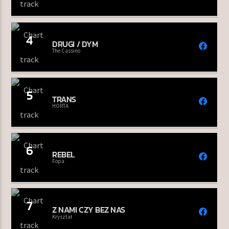
4
DRUGI / DYM
The Cassino
5
TRANS
HORTA
6
REBEL
Fopa
7
Z NAMI CZY BEZ NAS
Kryształ