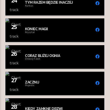
24
TYM RAZEM BĘDZIE INACZEJ
Kurkus
25
KONIEC MAGII
Kryształ
26
CORAZ BLIŻEJ OGNIA
Drowsy Fawn
27
ZACZNIJ
Majestic
28
KIEDY ZAMKNĘ DRZWI