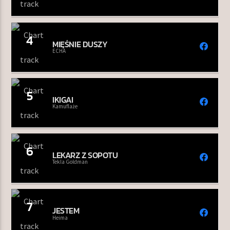
4
MIĘŚNIE DUSZY
ECHA
5
IKIGAI
Kamuflaże
6
LEKARZ Z SOPOTU
Tekla Goldman
7
JESTEM
Heima