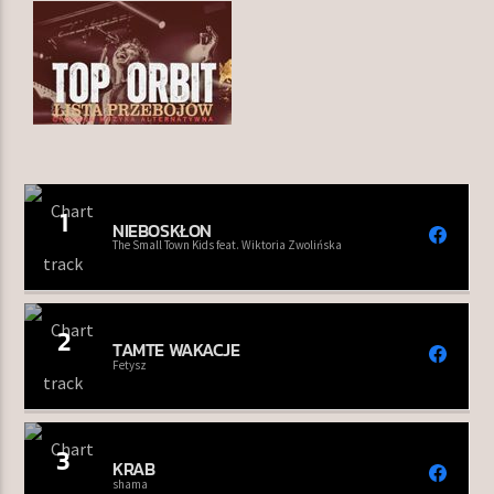
TERAZ W RAMÓWCE
NA MOJEJ ORBICIE
22:00
24:00
1
NIEBOSKŁON
The Small Town Kids feat. Wiktoria Zwolińska
Radio Orbit
2
TAMTE WAKACJE
Fetysz
3
KRAB
shama