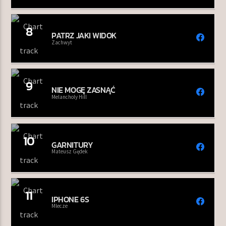
8
PATRZ JAKI WIDOK
Zachwyt
9
NIE MOGĘ ZASNĄĆ
Melancholy Hill
10
GARNITURY
Mateusz Gędek
11
IPHONE 6S
Mlecze