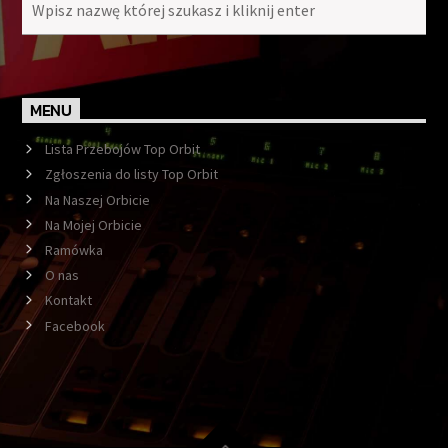
MENU
Lista Przebojów Top Orbit
Zgłoszenia do listy Top Orbit
Na Naszej Orbicie
Na Mojej Orbicie
Ramówka
O nas
Kontakt
Facebook