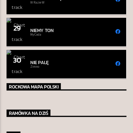
W Razie W
29
NIEMY TON
MyCoda
30
NIE PALĘ
Zimno
ROCKOWA MAPA POLSKI
RAMÓWKA NA DZIŚ