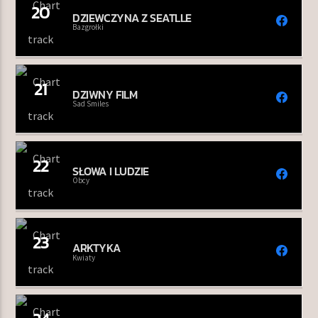
20
DZIEWCZYNA Z SEATLLE
Bazgrołki
21
DZIWNY FILM
Sad Smiles
22
SŁOWA I LUDZIE
Obcy
23
ARKTYKA
Kwiaty