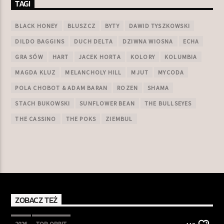
TAGI
BLACK HONEY
BLUSZCZ
BYTY
DAWID TYSZKOWSKI
DILDO BAGGINS
DUCH DELTA
DZIWNA WIOSNA
ECHA
GRA SÓW
HART
JACEK HORTA
KOLORY
KOLUMBIA
MAGDA KLUZ
MELANCHOLY HILL
MJUT
MYCODA
POLA CHOBOT & ADAM BARAN
ROZEN
SHAMA
STACH BUKOWSKI
SUNFLOWER BEAN
THE BULLSEYES
THE CASSINO
THE POKS
ZIEMBUL
ZOBACZ TEŻ