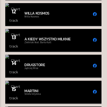
12
WILLA KOSMOS
Willa Kosmos
13
A KIEDY WSZYSTKO MILKNIE
Zieliński feat. Barto Katt
14
DRUGSTORE
Jędrzej Wise
15
MARTINI
Strefa Intymna