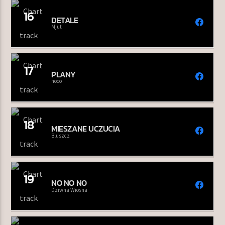
16
DETALE
Mjut
17
PLANY
noco
18
MIESZANE UCZUCIA
Bluszcz
19
NO NO NO
Dziwna Wiosna