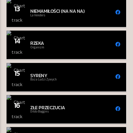
13
NIEMAMIŁOŚCI (NA NA NA)
La Venders
14
RZEKA
Organizm
15
SYRENY
Baza Ludzi Żywych
16
ZŁE PRZECZUCIA
Dildo Baggins