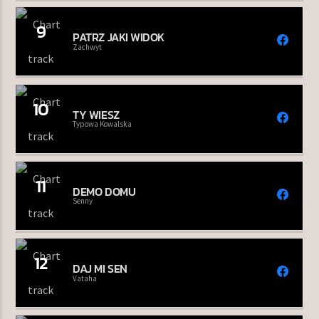
9
PATRZ JAKI WIDOK
Zachwyt
10
TY WIESZ
Typowa Kowalska
11
DEMO DOMU
Senny
12
DAJ MI SEN
Vataha