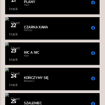
PLANY
noco
22
CZARNA KAWA
Deluzja
23
NIC A NIC
Hart
24
KOŃCZYMY SIĘ
Bukowicz
25
SZALENIEC