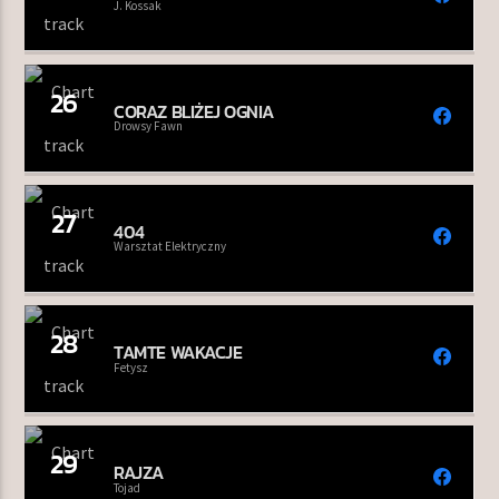
J. Kossak
26
CORAZ BLIŻEJ OGNIA
Drowsy Fawn
27
404
Warsztat Elektryczny
28
TAMTE WAKACJE
Fetysz
29
RAJZA
Tojad