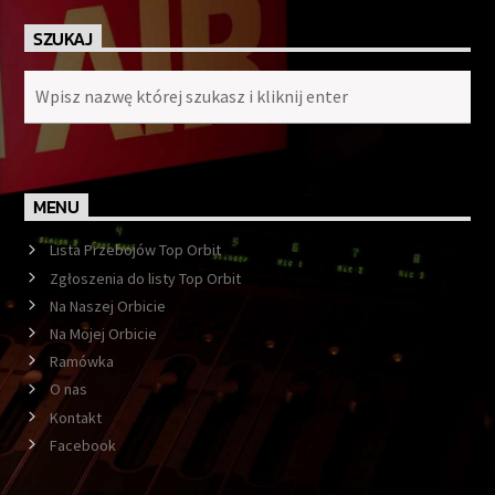
SZUKAJ
MENU
Lista Przebojów Top Orbit
Zgłoszenia do listy Top Orbit
Na Naszej Orbicie
Na Mojej Orbicie
Ramówka
O nas
Kontakt
Facebook