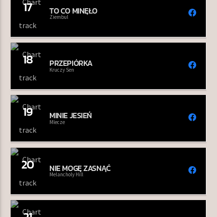
17
TO CO MINĘŁO
Ziembul
18
PRZEPIÓRKA
Kruczy Sen
19
MINIE JESIEŃ
Mlecze
20
NIE MOGĘ ZASNĄĆ
Melancholy Hill
21