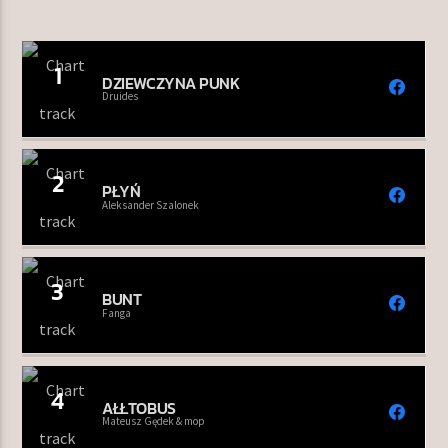
1
DZIEWCZYNA PUNK
TERAZ W RAMÓWCE
Druides
EXTRA ORBIT
16:00
18:00
2
PŁYŃ
NASTĘPNIE W RAMÓWCE
Aleksander Szalonek
INDIE ORBIT
18:00
20:00
3
BUNT
Fanga
Radio Orbit
4
AŁŁTOBUS
Mateusz Gędek & mop