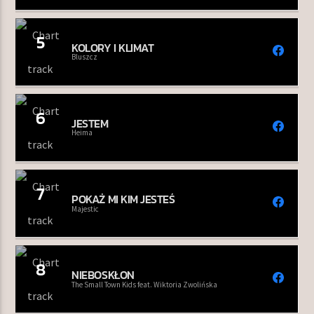
5
KOLORY I KLIMAT
Bluszcz
6
JESTEM
Heima
7
POKAŻ MI KIM JESTEŚ
Majestic
8
NIEBOSKŁON
The Small Town Kids feat. Wiktoria Zwolińska