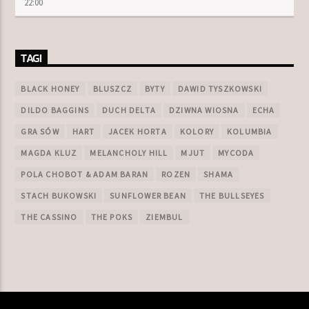
22:00
TAGI
BLACK HONEY
BLUSZCZ
BYTY
DAWID TYSZKOWSKI
DILDO BAGGINS
DUCH DELTA
DZIWNA WIOSNA
ECHA
GRA SÓW
HART
JACEK HORTA
KOLORY
KOLUMBIA
MAGDA KLUZ
MELANCHOLY HILL
MJUT
MYCODA
POLA CHOBOT & ADAM BARAN
ROZEN
SHAMA
STACH BUKOWSKI
SUNFLOWER BEAN
THE BULLSEYES
THE CASSINO
THE POKS
ZIEMBUL