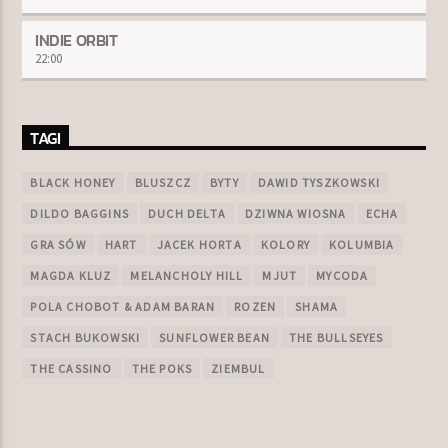
INDIE ORBIT
22:00
TAGI
BLACK HONEY
BLUSZCZ
BYTY
DAWID TYSZKOWSKI
DILDO BAGGINS
DUCH DELTA
DZIWNA WIOSNA
ECHA
GRA SÓW
HART
JACEK HORTA
KOLORY
KOLUMBIA
MAGDA KLUZ
MELANCHOLY HILL
MJUT
MYCODA
POLA CHOBOT & ADAM BARAN
ROZEN
SHAMA
STACH BUKOWSKI
SUNFLOWER BEAN
THE BULLSEYES
THE CASSINO
THE POKS
ZIEMBUL