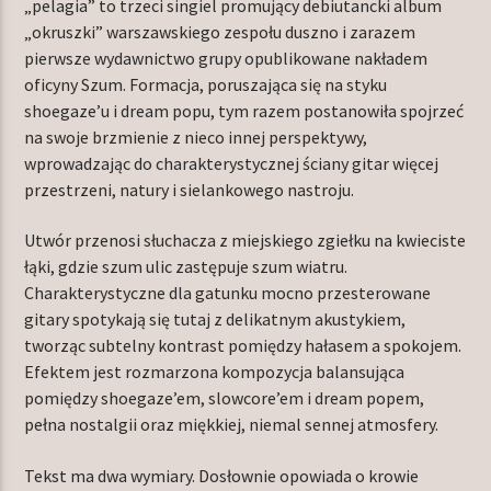
„pelagia” to trzeci singiel promujący debiutancki album
„okruszki” warszawskiego zespołu duszno i zarazem
pierwsze wydawnictwo grupy opublikowane nakładem
oficyny Szum. Formacja, poruszająca się na styku
TERAZ W RAMÓWCE
shoegaze’u i dream popu, tym razem postanowiła spojrzeć
LIGHT ORBIT
na swoje brzmienie z nieco innej perspektywy,
06:00
12:00
wprowadzając do charakterystycznej ściany gitar więcej
przestrzeni, natury i sielankowego nastroju.
NASTĘPNIE W RAMÓWCE
INDIE ORBIT
Utwór przenosi słuchacza z miejskiego zgiełku na kwieciste
12:00
14:00
łąki, gdzie szum ulic zastępuje szum wiatru.
Charakterystyczne dla gatunku mocno przesterowane
gitary spotykają się tutaj z delikatnym akustykiem,
tworząc subtelny kontrast pomiędzy hałasem a spokojem.
Efektem jest rozmarzona kompozycja balansująca
pomiędzy shoegaze’em, slowcore’em i dream popem,
Radio Orbit
pełna nostalgii oraz miękkiej, niemal sennej atmosfery.
Tekst ma dwa wymiary. Dosłownie opowiada o krowie