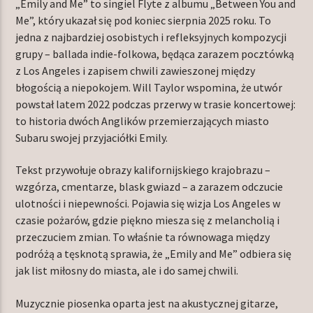
„Emily and Me” to singiel Flyte z albumu „Between You and
Me”, który ukazał się pod koniec sierpnia 2025 roku. To
jedna z najbardziej osobistych i refleksyjnych kompozycji
grupy – ballada indie-folkowa, będąca zarazem pocztówką
TERAZ W RAMÓWCE
z Los Angeles i zapisem chwili zawieszonej między
INDIE ORBIT
błogością a niepokojem. Will Taylor wspomina, że utwór
18:00
24:00
powstał latem 2022 podczas przerwy w trasie koncertowej:
to historia dwóch Anglików przemierzających miasto
Subaru swojej przyjaciółki Emily.
Tekst przywołuje obrazy kalifornijskiego krajobrazu –
Radio Orbit
wzgórza, cmentarze, blask gwiazd – a zarazem odczucie
ulotności i niepewności. Pojawia się wizja Los Angeles w
czasie pożarów, gdzie piękno miesza się z melancholią i
przeczuciem zmian. To właśnie ta równowaga między
podróżą a tęsknotą sprawia, że „Emily and Me” odbiera się
jak list miłosny do miasta, ale i do samej chwili.
Muzycznie piosenka oparta jest na akustycznej gitarze,