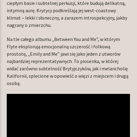
ciepłym basie i subtelnej perkusji, które budują delikatną,
intymną aurę. Krytycy podkreślają jej west-coastowy
klimat – lekki i słoneczny, a zarazem introspekcyjny, jakby
nagrany o zmierzchu.
Na tle całego albumu „Between You and Me”, w którym
Flyte eksplorują emocjonalną szczerość i folkową
prostotę, „Emily and Me” jawi się jako jeden z utworów
najbardziej reprezentatywnych. To piosenka, w której
widać zarówno subtelność Brytyjczyków, jak i melancholię
Kalifornii, splecione w opowieść o więzi z miejscem i drugą
osobą.