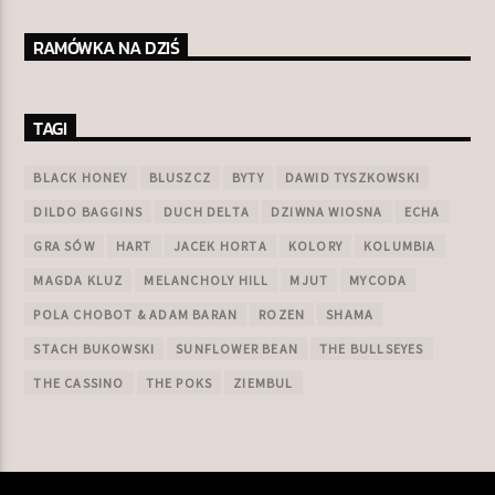
RAMÓWKA NA DZIŚ
TAGI
BLACK HONEY
BLUSZCZ
BYTY
DAWID TYSZKOWSKI
DILDO BAGGINS
DUCH DELTA
DZIWNA WIOSNA
ECHA
GRA SÓW
HART
JACEK HORTA
KOLORY
KOLUMBIA
MAGDA KLUZ
MELANCHOLY HILL
MJUT
MYCODA
POLA CHOBOT & ADAM BARAN
ROZEN
SHAMA
STACH BUKOWSKI
SUNFLOWER BEAN
THE BULLSEYES
THE CASSINO
THE POKS
ZIEMBUL