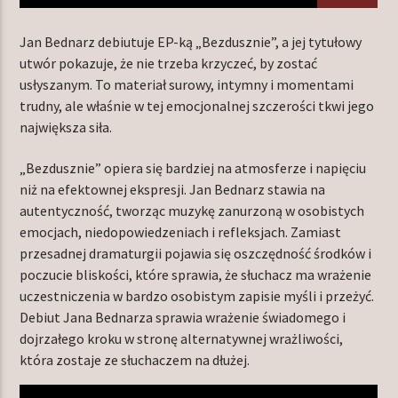
Jan Bednarz debiutuje EP-ką „Bezdusznie”, a jej tytułowy
utwór pokazuje, że nie trzeba krzyczeć, by zostać
TERAZ W RAMÓWCE
usłyszanym. To materiał surowy, intymny i momentami
NA MOJEJ ORBICIE
trudny, ale właśnie w tej emocjonalnej szczerości tkwi jego
22:00
24:00
największa siła.
„Bezdusznie” opiera się bardziej na atmosferze i napięciu
niż na efektownej ekspresji. Jan Bednarz stawia na
autentyczność, tworząc muzykę zanurzoną w osobistych
emocjach, niedopowiedzeniach i refleksjach. Zamiast
Radio Orbit
przesadnej dramaturgii pojawia się oszczędność środków i
poczucie bliskości, które sprawia, że słuchacz ma wrażenie
uczestniczenia w bardzo osobistym zapisie myśli i przeżyć.
Debiut Jana Bednarza sprawia wrażenie świadomego i
dojrzałego kroku w stronę alternatywnej wrażliwości,
która zostaje ze słuchaczem na dłużej.