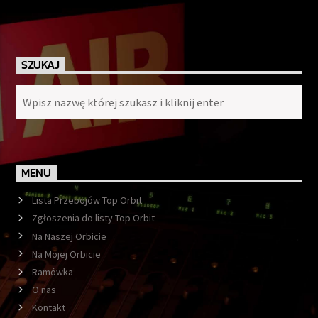
SZUKAJ
MENU
Lista Przebojów Top Orbit
Zgłoszenia do listy Top Orbit
Na Naszej Orbicie
Na Mojej Orbicie
Ramówka
O nas
Kontakt