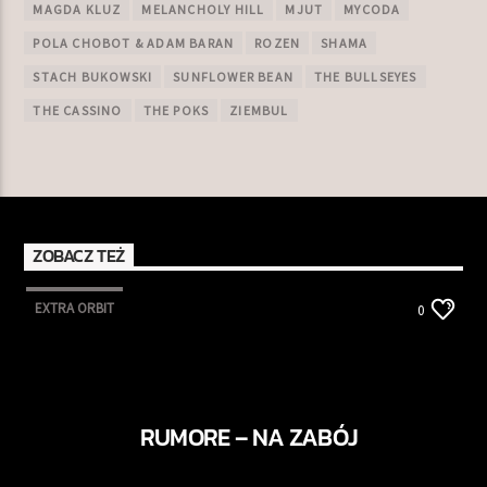
MAGDA KLUZ
MELANCHOLY HILL
MJUT
MYCODA
POLA CHOBOT & ADAM BARAN
ROZEN
SHAMA
STACH BUKOWSKI
SUNFLOWER BEAN
THE BULLSEYES
THE CASSINO
THE POKS
ZIEMBUL
ZOBACZ TEŻ
EXTRA ORBIT
0
RUMORE – NA ZABÓJ