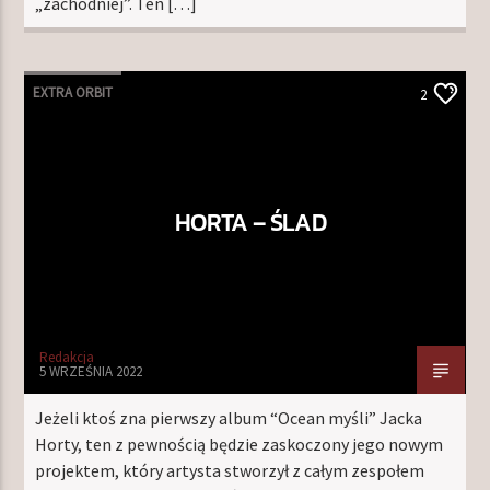
„zachodniej”. Ten […]
EXTRA ORBIT
2
HORTA – ŚLAD
Redakcja
5 WRZEŚNIA 2022
Jeżeli ktoś zna pierwszy album “Ocean myśli” Jacka
Horty, ten z pewnością będzie zaskoczony jego nowym
projektem, który artysta stworzył z całym zespołem