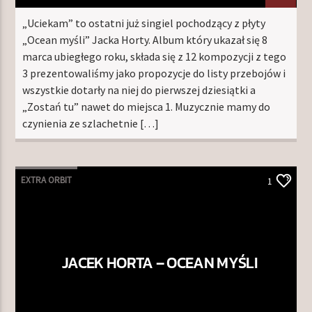
„Uciekam” to ostatni już singiel pochodzący z płyty
„Ocean myśli” Jacka Horty. Album który ukazał się 8
marca ubiegłego roku, składa się z 12 kompozycji z tego
3 prezentowaliśmy jako propozycje do listy przebojów i
wszystkie dotarły na niej do pierwszej dziesiątki a
„Zostań tu” nawet do miejsca 1. Muzycznie mamy do
czynienia ze szlachetnie […]
EXTRA ORBIT
1
JACEK HORTA – OCEAN MYŚLI