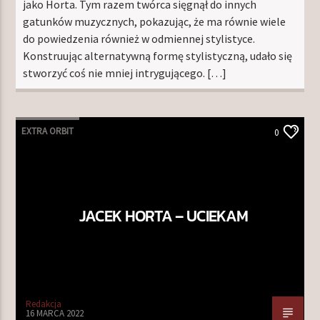
jako Horta. Tym razem twórca sięgnął do innych
gatunków muzycznych, pokazując, że ma równie wiele
do powiedzenia również w odmiennej stylistyce.
Konstruując alternatywną formę stylistyczną, udało się
stworzyć coś nie mniej intrygującego. […]
EXTRA ORBIT
0
JACEK HORTA – UCIEKAM
Redakcja
16 MARCA 2022