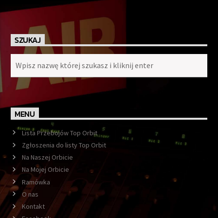
SZUKAJ
MENU
Lista Przebojów Top Orbit
Zgłoszenia do listy Top Orbit
Na Naszej Orbicie
Na Mojej Orbicie
Ramówka
O nas
Kontakt