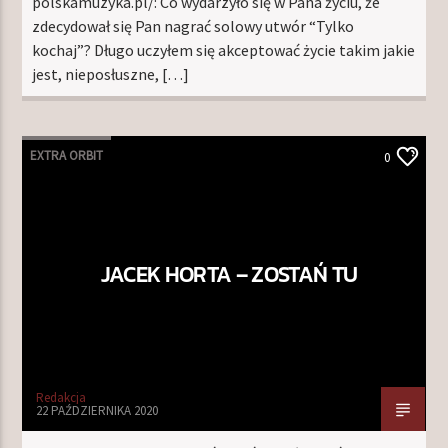
polskamuzyka.pl/: Co wydarzyło się w Pana życiu, że
zdecydował się Pan nagrać solowy utwór “Tylko
kochaj”? Długo uczyłem się akceptować życie takim jakie
jest, nieposłuszne, […]
EXTRA ORBIT
0
JACEK HORTA – ZOSTAŃ TU
Redakcja
22 PAŹDZIERNIKA 2020