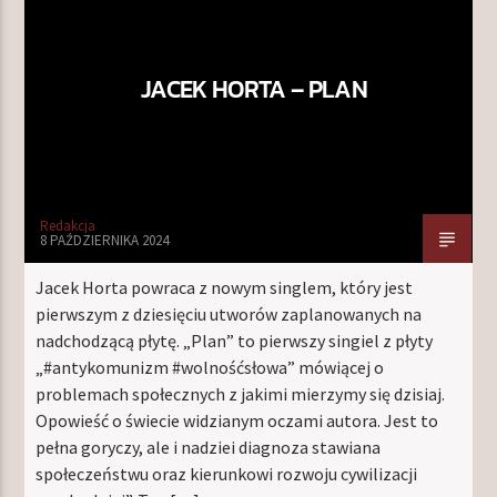
JACEK HORTA – PLAN
TERAZ W RAMÓWCE
NA MOJEJ ORBICIE
22:00
24:00
Redakcja
8 PAŹDZIERNIKA 2024
Jacek Horta powraca z nowym singlem, który jest
Radio Orbit
pierwszym z dziesięciu utworów zaplanowanych na
nadchodzącą płytę. „Plan” to pierwszy singiel z płyty
„#antykomunizm #wolnośćsłowa” mówiącej o
problemach społecznych z jakimi mierzymy się dzisiaj.
Opowieść o świecie widzianym oczami autora. Jest to
pełna goryczy, ale i nadziei diagnoza stawiana
społeczeństwu oraz kierunkowi rozwoju cywilizacji