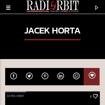
JACEK HORTA
TERAZ GRAMY
ALL BY MYSELF
EXTRA ORBIT
0
ERIC CARMEN