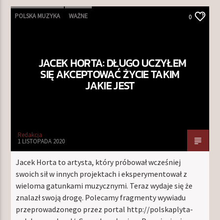
POLSKA MUZYKA
WAŻNE
0
JACEK HORTA: DŁUGO UCZYŁEM
SIĘ AKCEPTOWAĆ ŻYCIE TAKIM
JAKIE JEST
Redakcja
1 LISTOPADA 2020
Jacek Horta to artysta, który próbował wcześniej
swoich sił w innych projektach i eksperymentował z
wieloma gatunkami muzycznymi. Teraz wydaje się że
znalazł swoją drogę. Polecamy fragmenty wywiadu
przeprowadzonego przez portal http://polskaplyta-