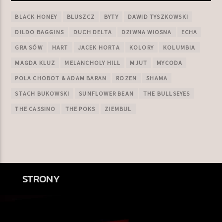
BLACK HONEY
BLUSZCZ
BYTY
DAWID TYSZKOWSKI
DILDO BAGGINS
DUCH DELTA
DZIWNA WIOSNA
ECHA
GRA SÓW
HART
JACEK HORTA
KOLORY
KOLUMBIA
MAGDA KLUZ
MELANCHOLY HILL
MJUT
MYCODA
POLA CHOBOT & ADAM BARAN
ROZEN
SHAMA
STACH BUKOWSKI
SUNFLOWER BEAN
THE BULLSEYES
THE CASSINO
THE POKS
ZIEMBUL
STRONY