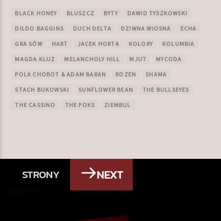
BLACK HONEY
BLUSZCZ
BYTY
DAWID TYSZKOWSKI
DILDO BAGGINS
DUCH DELTA
DZIWNA WIOSNA
ECHA
GRA SÓW
HART
JACEK HORTA
KOLORY
KOLUMBIA
MAGDA KLUZ
MELANCHOLY HILL
MJUT
MYCODA
POLA CHOBOT & ADAM BARAN
ROZEN
SHAMA
STACH BUKOWSKI
SUNFLOWER BEAN
THE BULLSEYES
THE CASSINO
THE POKS
ZIEMBUL
NEXT
STRONY