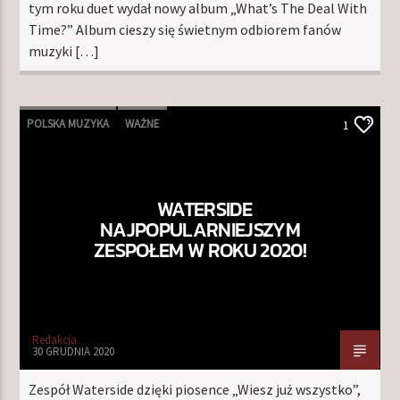
tym roku duet wydał nowy album „What’s The Deal With
Time?” Album cieszy się świetnym odbiorem fanów
muzyki […]
POLSKA MUZYKA
WAŻNE
1
WATERSIDE
NAJPOPULARNIEJSZYM
ZESPOŁEM W ROKU 2020!
Redakcja
30 GRUDNIA 2020
Zespół Waterside dzięki piosence „Wiesz już wszystko”,