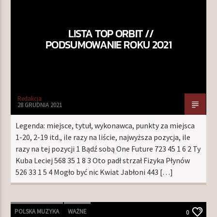
LISTA TOP ORBIT //
TERAZ W RAMÓWCE
PODSUMOWANIE ROKU 2021
EXTRA ORBIT WEEKEND
18:00
20:00
NASTĘPNIE W RAMÓWCE
Redakcja
CENTRUM WYNALAZKÓW
28 GRUDNIA 2021
20:00
22:00
Legenda: miejsce, tytuł, wykonawca, punkty za miejsca
1-20, 2-19 itd., ile razy na liście, najwyższa pozycja, ile
razy na tej pozycji 1 Bądź sobą One Future 723 45 1 6 2 Ty
Kuba Leciej 568 35 1 8 3 Oto padł strzał Fizyka Płynów
526 33 1 5 4 Mogło być nic Kwiat Jabłoni 443 […]
Radio Orbit
POLSKA MUZYKA
WAŻNE
0