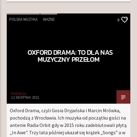
POLSKA MUZYKA
WAŻNE
0
OXFORD DRAMA: TO DLA NAS
MUZYCZNY PRZEŁOM
Redakcja
12 SIERPNIA 2021
Oxford Drama, czyli Gosia Dryjańska i Marcin Mrówka,
pochodzą z Wrocławia. Ich muzyka od początku gości na
antenie Radia Orbit gdy w 2015 roku zadebiutowali płytą
„In Awe”. Trzy lata później ukazał się krążek „Songs” a w