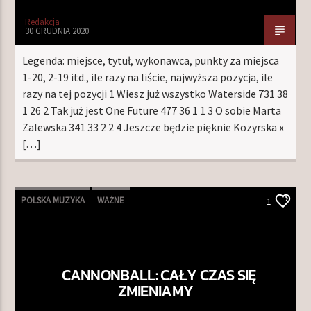
Redakcja
30 GRUDNIA 2020
Legenda: miejsce, tytuł, wykonawca, punkty za miejsca
1-20, 2-19 itd., ile razy na liście, najwyższa pozycja, ile
razy na tej pozycji 1 Wiesz już wszystko Waterside 731 38
1 26 2 Tak już jest One Future 477 36 1 1 3 O sobie Marta
Zalewska 341 33 2 2 4 Jeszcze będzie pięknie Kozyrska x
[…]
POLSKA MUZYKA
WAŻNE
1
CANNONBALL: CAŁY CZAS SIĘ
ZMIENIAMY