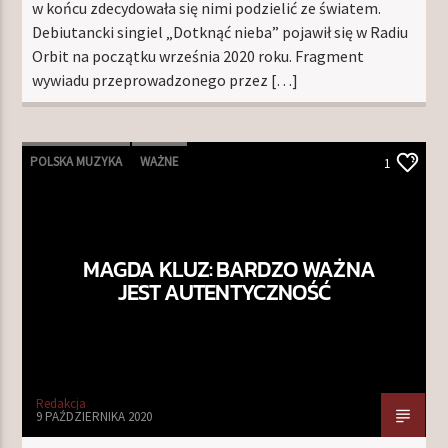
w końcu zdecydowała się nimi podzielić ze światem.
Debiutancki singiel „Dotknąć nieba” pojawił się w Radiu
Orbit na początku września 2020 roku. Fragment
wywiadu przeprowadzonego przez […]
POLSKA MUZYKA
WAŻNE
1
MAGDA KLUZ: BARDZO WAŻNA
JEST AUTENTYCZNOŚĆ
Redakcja
9 PAŹDZIERNIKA 2020