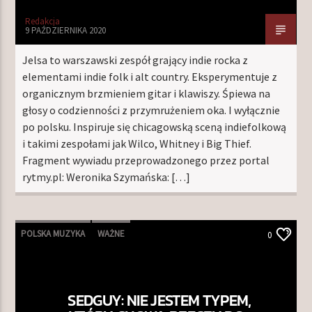
Redakcja
9 PAŹDZIERNIKA 2020
Jelsa to warszawski zespół grający indie rocka z
elementami indie folk i alt country. Eksperymentuje z
organicznym brzmieniem gitar i klawiszy. Śpiewa na
głosy o codzienności z przymrużeniem oka. I wyłącznie
po polsku. Inspiruje się chicagowską sceną indiefolkową
i takimi zespołami jak Wilco, Whitney i Big Thief.
Fragment wywiadu przeprowadzonego przez portal
rytmy.pl: Weronika Szymańska: […]
POLSKA MUZYKA
WAŻNE
0
SEDGUY: NIE JESTEM TYPEM,