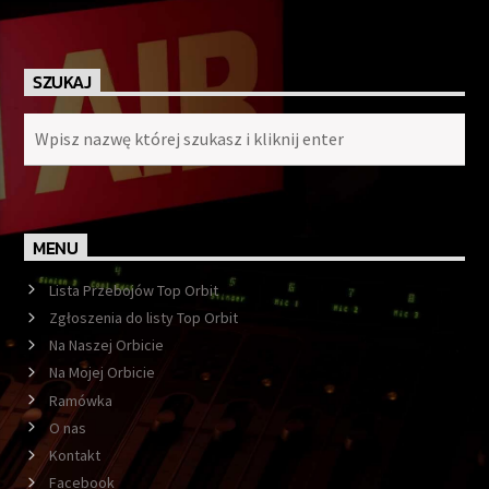
SZUKAJ
MENU
Lista Przebojów Top Orbit
Zgłoszenia do listy Top Orbit
Na Naszej Orbicie
Na Mojej Orbicie
Ramówka
O nas
Kontakt
Facebook