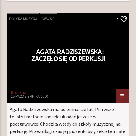
POLSKA MUZYKA
WAŻNE
0
AGATA RADZISZEWSKA:
ZACZĘŁO SIĘ OD PERKUSJI
Redakcja
15 PAŹDZIERNIKA 2020
Agata Radziszewska ma osiemnaście lat. Pierwsze
teksty i melodie zaczęła układać jeszcze w
podstawówce. Chodziła wtedy do szkoły muzycznej na
perkusję. Przez długi czas jej piosenki były sekretem, ale