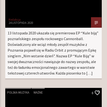
Redakcja
24 LISTOPADA 2020
13 listopada 2020 ukazała się premierowa EP “Kule biją”
poznańskiego zespołu rockowego Cannonball.
Doświadczony ale wciąż młody zespół muzyków z
Poznania pojawił się w Radiu Orbit z promującym Epkę
singlem „Nim wstanie dzień”. Nazwa EP “Kule Biją” w
swojej dwuznaczności nawiązuje do nazwy zespołu, ale
też do ładunku emocjonalnego zawartego w warstwie
tekstowej czterech utworów. Każda piosenka to […]
POLSKA MUZYKA
WAŻNE
0