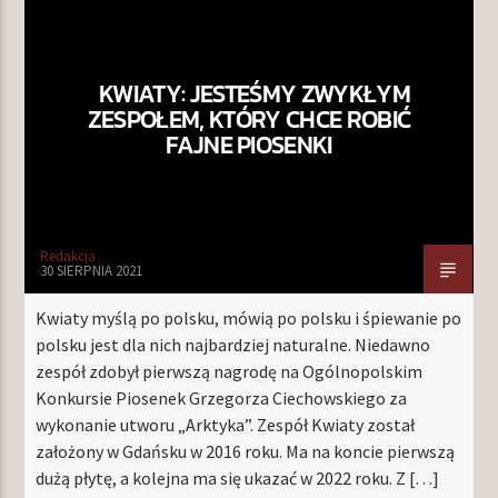
KWIATY: JESTEŚMY ZWYKŁYM
ZESPOŁEM, KTÓRY CHCE ROBIĆ
FAJNE PIOSENKI
Redakcja
30 SIERPNIA 2021
Kwiaty myślą po polsku, mówią po polsku i śpiewanie po
polsku jest dla nich najbardziej naturalne. Niedawno
zespół zdobył pierwszą nagrodę na Ogólnopolskim
Konkursie Piosenek Grzegorza Ciechowskiego za
wykonanie utworu „Arktyka”. Zespół Kwiaty został
założony w Gdańsku w 2016 roku. Ma na koncie pierwszą
dużą płytę, a kolejna ma się ukazać w 2022 roku. Z […]