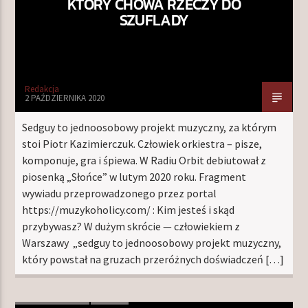
KTÓRY CHOWA RZECZY DO
SZUFLADY
Redakcja
2 PAŹDZIERNIKA 2020
Sedguy to jednoosobowy projekt muzyczny, za którym
stoi Piotr Kazimierczuk. Człowiek orkiestra – pisze,
komponuje, gra i śpiewa. W Radiu Orbit debiutował z
piosenką „Słońce” w lutym 2020 roku. Fragment
wywiadu przeprowadzonego przez portal
https://muzykoholicy.com/ : Kim jesteś i skąd
przybywasz? W dużym skrócie — człowiekiem z
Warszawy „sedguy to jednoosobowy projekt muzyczny,
który powstał na gruzach przeróżnych doświadczeń […]