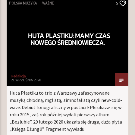
POLSKA MUZYKA
WAŻNE
0
HUTA PLASTIKU: MAMY CZAS
NOWEGO ŚREDNIOWIECZA.
Redakcja
21 WRZEŚNIA 2020
Huta Plastiku to trio z Warszawy zafascynowane
muzyką chłodną, mglistą, zimnofalistą czyli new-cold-
wave. Debiut fonograficzny w postaci EPki ukazał się w
roku 2015, zaś rok później wydali pierwszy album
„Bezlubie”. 29 lutego 2020 ukazała się druga, duża płyta
„Księga Dźungli”. Fragment wywiadu