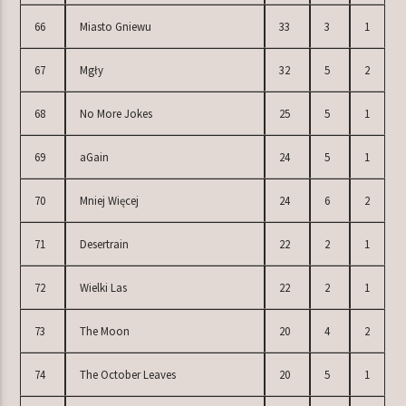
66
Miasto Gniewu
33
3
1
67
Mgły
32
5
2
68
No More Jokes
25
5
1
69
aGain
24
5
1
70
Mniej Więcej
24
6
2
71
Desertrain
22
2
1
72
Wielki Las
22
2
1
73
The Moon
20
4
2
74
The October Leaves
20
5
1