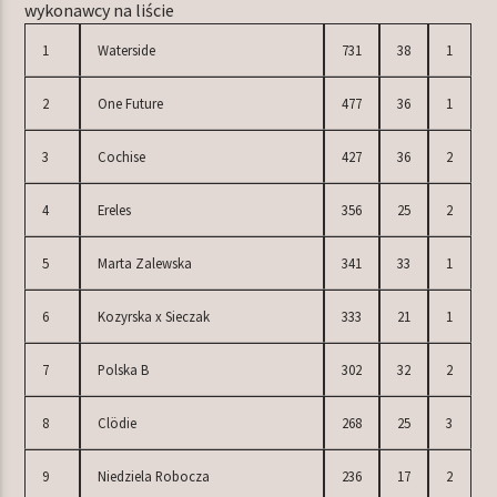
wykonawcy na liście
1
Waterside
731
38
1
2
One Future
477
36
1
3
Cochise
427
36
2
4
Ereles
356
25
2
5
Marta Zalewska
341
33
1
6
Kozyrska x Sieczak
333
21
1
7
Polska B
302
32
2
8
Clödie
268
25
3
9
Niedziela Robocza
236
17
2