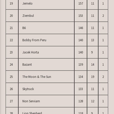
19
Jemelo
157
11
1
20
Ziembul
153
11
2
21
B6
146
11
1
22
Bobby From Peru
140
13
1
23
Jacek Horta
140
9
1
24
Bażant
139
14
1
25
The Moon & The Sun
134
19
2
26
Skytruck
133
11
1
27
Non Serviam
128
12
1
28
Lion Shepherd
118
9
1