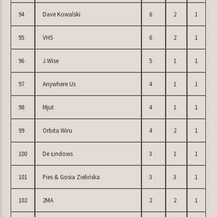
94
Dave Kowalski
6
2
1
95
VHS
6
2
1
96
J.Wise
5
1
1
97
Anywhere Us
4
1
1
98
Mjut
4
1
1
99
Orbita Wiru
4
2
1
100
De Łindows
3
1
1
101
Pies & Gosia Zielińska
3
3
1
102
2MA
2
2
1