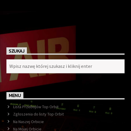
SZUKAJ
MENU
Lista Przebojów Top Orbit
Zgłoszenia do listy Top Orbit
Na Naszej Orbicie
Na Mojej Orbicie