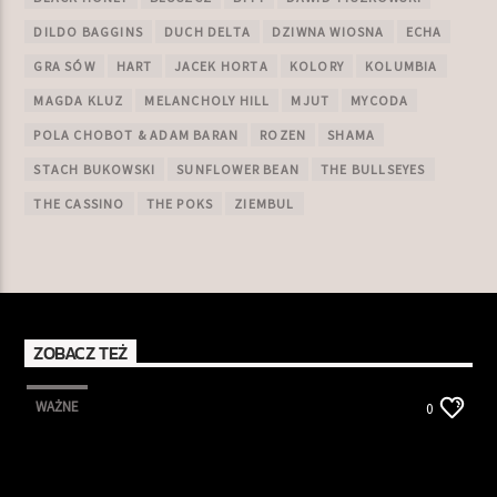
DILDO BAGGINS
DUCH DELTA
DZIWNA WIOSNA
ECHA
GRA SÓW
HART
JACEK HORTA
KOLORY
KOLUMBIA
MAGDA KLUZ
MELANCHOLY HILL
MJUT
MYCODA
POLA CHOBOT & ADAM BARAN
ROZEN
SHAMA
STACH BUKOWSKI
SUNFLOWER BEAN
THE BULLSEYES
THE CASSINO
THE POKS
ZIEMBUL
ZOBACZ TEŻ
WAŻNE
0