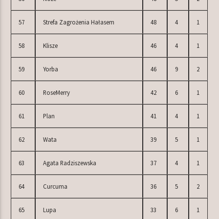
57
Strefa Zagrożenia Hałasem
48
4
1
58
Klisze
46
4
1
59
Yorba
46
9
2
60
RoseMerry
42
6
1
61
Plan
41
4
1
62
Wata
39
5
1
63
Agata Radziszewska
37
4
1
64
Curcuma
36
5
2
65
Lupa
33
6
1