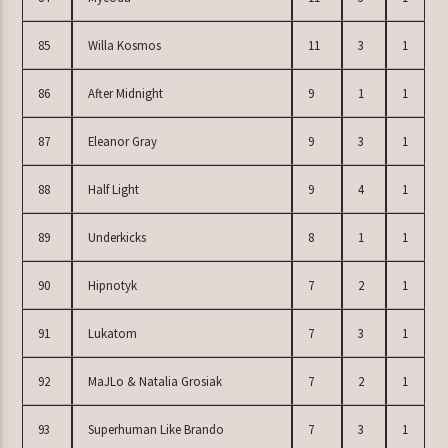
85
Willa Kosmos
11
3
1
86
After Midnight
9
1
1
87
Eleanor Gray
9
3
1
88
Half Light
9
4
1
89
Underkicks
8
1
1
90
Hipnotyk
7
2
1
91
Lukatom
7
3
1
92
MaJLo & Natalia Grosiak
7
2
1
93
Superhuman Like Brando
7
3
1