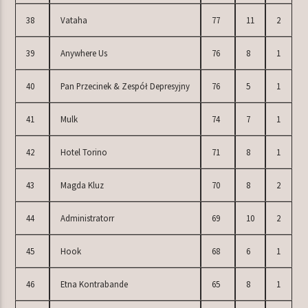
38
Vataha
77
11
2
39
Anywhere Us
76
8
1
40
Pan Przecinek & Zespół Depresyjny
76
5
1
41
Mulk
74
7
1
42
Hotel Torino
71
8
1
43
Magda Kluz
70
8
2
44
Administratorr
69
10
2
45
Hook
68
6
1
46
Etna Kontrabande
65
8
1