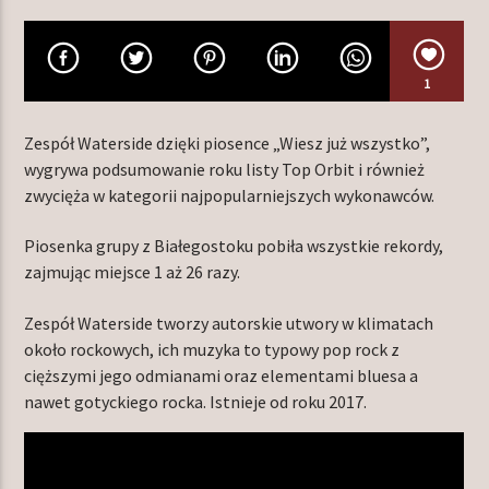
1
TERAZ W RAMÓWCE
LIGHT ORBIT
Zespół Waterside dzięki piosence „Wiesz już wszystko”,
06:00
12:00
wygrywa podsumowanie roku listy Top Orbit i również
zwycięża w kategorii najpopularniejszych wykonawców.
NASTĘPNIE W RAMÓWCE
EXTRA ORBIT
Piosenka grupy z Białegostoku pobiła wszystkie rekordy,
12:00
14:00
zajmując miejsce 1 aż 26 razy.
Zespół Waterside tworzy autorskie utwory w klimatach
około rockowych, ich muzyka to typowy pop rock z
cięższymi jego odmianami oraz elementami bluesa a
nawet gotyckiego rocka. Istnieje od roku 2017.
Radio Orbit