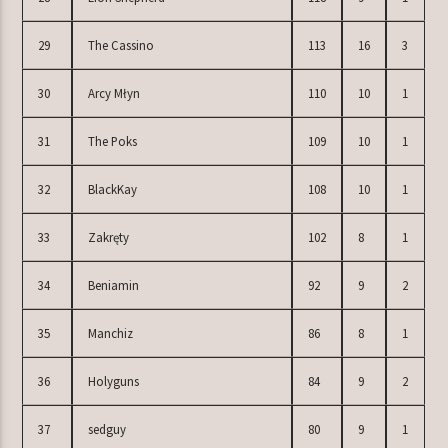
29
The Cassino
113
16
3
30
Arcy Młyn
110
10
1
31
The Poks
109
10
1
32
BlackKay
108
10
1
33
Zakręty
102
8
1
34
Beniamin
92
9
2
35
Manchiz
86
8
1
36
Holyguns
84
9
2
37
sedguy
80
9
1