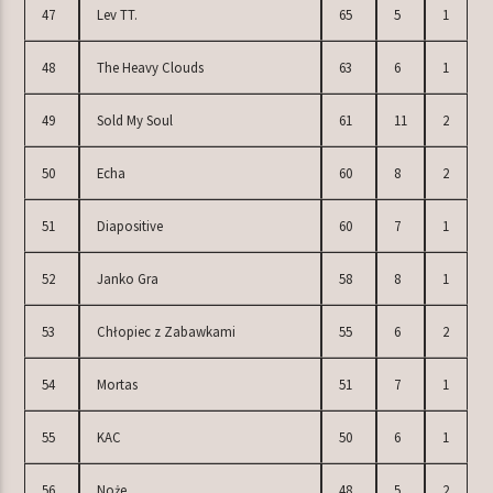
47
Lev TT.
65
5
1
48
The Heavy Clouds
63
6
1
49
Sold My Soul
61
11
2
50
Echa
60
8
2
51
Diapositive
60
7
1
52
Janko Gra
58
8
1
53
Chłopiec z Zabawkami
55
6
2
54
Mortas
51
7
1
55
KAC
50
6
1
56
Noże
48
5
2