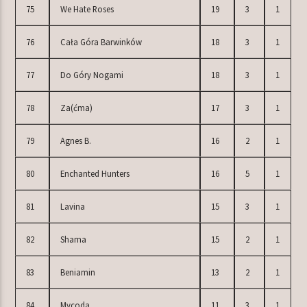
75
We Hate Roses
19
3
1
76
Cała Góra Barwinków
18
3
1
77
Do Góry Nogami
18
3
1
78
Za(ćma)
17
3
1
79
Agnes B.
16
2
1
80
Enchanted Hunters
16
5
1
81
Lavina
15
3
1
82
Shama
15
2
1
83
Beniamin
13
2
1
84
Mycoda
11
3
1