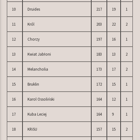
10
Druides
217
19
1
11
Król
203
22
2
12
Chorzy
197
16
1
13
Kwiat Jabłoni
183
13
2
14
Melancholia
173
17
2
15
Bruklin
172
15
1
16
Karol Ossoliński
164
12
1
17
Kuba Leciej
164
9
1
18
KRiSU
157
15
2