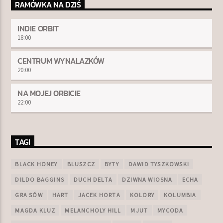
RAMÓWKA NA DZIŚ
INDIE ORBIT
18:00
CENTRUM WYNALAZKÓW
20:00
NA MOJEJ ORBICIE
22:00
TAGI
BLACK HONEY
BLUSZCZ
BYTY
DAWID TYSZKOWSKI
DILDO BAGGINS
DUCH DELTA
DZIWNA WIOSNA
ECHA
GRA SÓW
HART
JACEK HORTA
KOLORY
KOLUMBIA
MAGDA KLUZ
MELANCHOLY HILL
MJUT
MYCODA