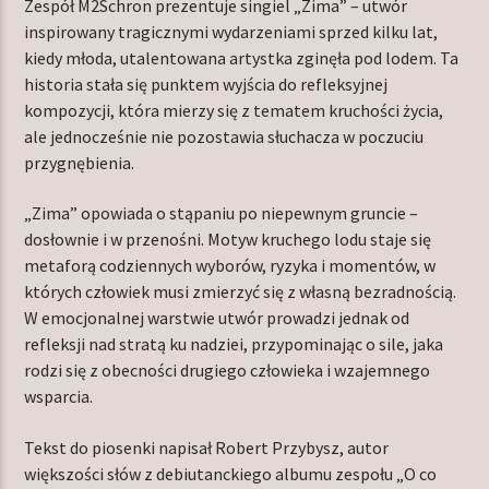
Zespół M2Schron prezentuje singiel „Zima” – utwór
inspirowany tragicznymi wydarzeniami sprzed kilku lat,
kiedy młoda, utalentowana artystka zginęła pod lodem. Ta
historia stała się punktem wyjścia do refleksyjnej
TERAZ W RAMÓWCE
kompozycji, która mierzy się z tematem kruchości życia,
EXTRA ORBIT
ale jednocześnie nie pozostawia słuchacza w poczuciu
16:00
18:00
przygnębienia.
NASTĘPNIE W RAMÓWCE
„Zima” opowiada o stąpaniu po niepewnym gruncie –
INDIE ORBIT
dosłownie i w przenośni. Motyw kruchego lodu staje się
18:00
20:00
metaforą codziennych wyborów, ryzyka i momentów, w
których człowiek musi zmierzyć się z własną bezradnością.
W emocjonalnej warstwie utwór prowadzi jednak od
refleksji nad stratą ku nadziei, przypominając o sile, jaka
rodzi się z obecności drugiego człowieka i wzajemnego
wsparcia.
Radio Orbit
Tekst do piosenki napisał Robert Przybysz, autor
większości słów z debiutanckiego albumu zespołu „O co