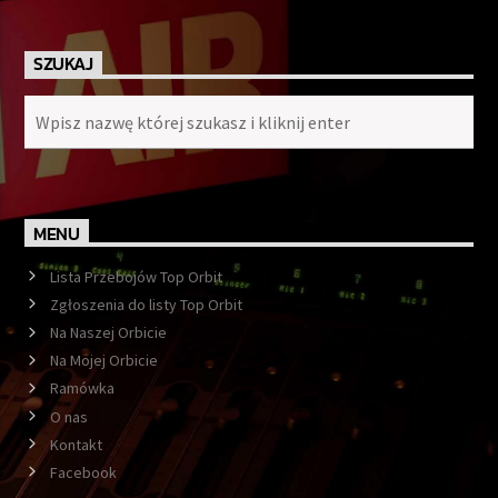
SZUKAJ
MENU
Lista Przebojów Top Orbit
Zgłoszenia do listy Top Orbit
Na Naszej Orbicie
Na Mojej Orbicie
Ramówka
O nas
Kontakt
Facebook