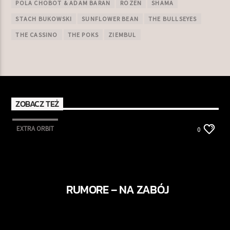
POLA CHOBOT & ADAM BARAN
ROZEN
SHAMA
STACH BUKOWSKI
SUNFLOWER BEAN
THE BULLSEYES
THE CASSINO
THE POKS
ZIEMBUL
ZOBACZ TEŻ
EXTRA ORBIT
0
RUMORE – NA ZABÓJ