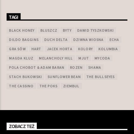
TAGI
BLACK HONEY
BLUSZCZ
BYTY
DAWID TYSZKOWSKI
DILDO BAGGINS
DUCH DELTA
DZIWNA WIOSNA
ECHA
GRA SÓW
HART
JACEK HORTA
KOLORY
KOLUMBIA
MAGDA KLUZ
MELANCHOLY HILL
MJUT
MYCODA
POLA CHOBOT & ADAM BARAN
ROZEN
SHAMA
STACH BUKOWSKI
SUNFLOWER BEAN
THE BULLSEYES
THE CASSINO
THE POKS
ZIEMBUL
ZOBACZ TEŻ