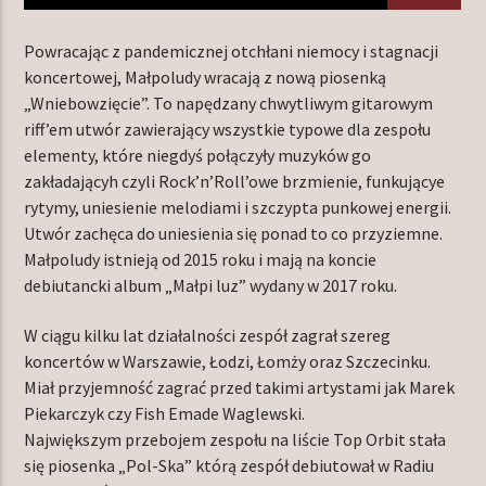
Powracając z pandemicznej otchłani niemocy i stagnacji
koncertowej, Małpoludy wracają z nową piosenką
TERAZ W RAMÓWCE
„Wniebowzięcie”. To napędzany chwytliwym gitarowym
INDIE ORBIT WEEKEND
riff’em utwór zawierający wszystkie typowe dla zespołu
12:00
14:00
elementy, które niegdyś połączyły muzyków go
zakładającyh czyli Rock’n’Roll’owe brzmienie, funkującye
rytymy, uniesienie melodiami i szczypta punkowej energii.
NASTĘPNIE W RAMÓWCE
LIGHT ORBIT WEEKEND
Utwór zachęca do uniesienia się ponad to co przyziemne.
Małpoludy istnieją od 2015 roku i mają na koncie
14:00
16:00
debiutancki album „Małpi luz” wydany w 2017 roku.
W ciągu kilku lat działalności zespół zagrał szereg
koncertów w Warszawie, Łodzi, Łomży oraz Szczecinku.
Miał przyjemność zagrać przed takimi artystami jak Marek
Radio Orbit
Piekarczyk czy Fish Emade Waglewski.
Największym przebojem zespołu na liście Top Orbit stała
się piosenka „Pol-Ska” którą zespół debiutował w Radiu