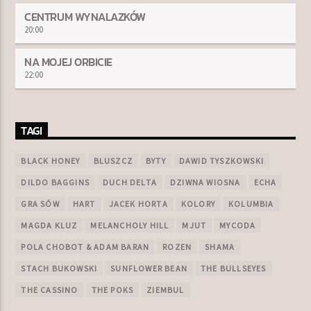
CENTRUM WYNALAZKÓW
20:00
NA MOJEJ ORBICIE
22:00
TAGI
BLACK HONEY
BLUSZCZ
BYTY
DAWID TYSZKOWSKI
DILDO BAGGINS
DUCH DELTA
DZIWNA WIOSNA
ECHA
GRA SÓW
HART
JACEK HORTA
KOLORY
KOLUMBIA
MAGDA KLUZ
MELANCHOLY HILL
MJUT
MYCODA
POLA CHOBOT & ADAM BARAN
ROZEN
SHAMA
STACH BUKOWSKI
SUNFLOWER BEAN
THE BULLSEYES
THE CASSINO
THE POKS
ZIEMBUL