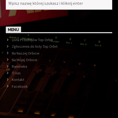
MENU
Lista Przebojów Top Orbit
Zgłoszenia do listy Top Orbit
Na Naszej Orbicie
Na Mojej Orbicie
Ramówka
O nas
Kontakt
Facebook