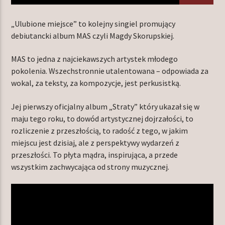
„Ulubione miejsce” to kolejny singiel promujący
debiutancki album MAS czyli Magdy Skorupskiej.
TERAZ W RAMÓWCE
LIGHT ORBIT
MAS to jedna z najciekawszych artystek młodego
06:00
12:00
pokolenia. Wszechstronnie utalentowana – odpowiada za
wokal, za teksty, za kompozycje, jest perkusistką.
NASTĘPNIE W RAMÓWCE
Jej pierwszy oficjalny album „Straty” który ukazał się w
EXTRA ORBIT
maju tego roku, to dowód artystycznej dojrzałości, to
12:00
14:00
rozliczenie z przeszłością, to radość z tego, w jakim
miejscu jest dzisiaj, ale z perspektywy wydarzeń z
przeszłości. To płyta mądra, inspirująca, a przede
wszystkim zachwycająca od strony muzycznej.
Radio Orbit