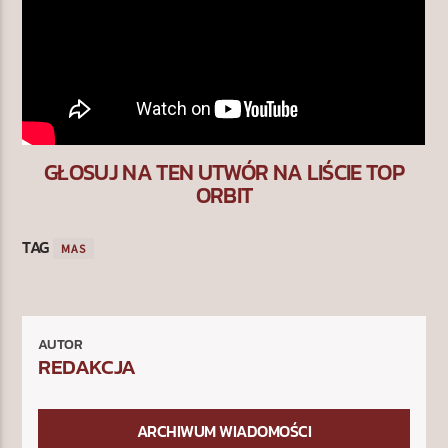
GŁOSUJ NA TEN UTWÓR NA LIŚCIE TOP
ORBIT
TAG
MAS
AUTOR
REDAKCJA
ARCHIWUM WIADOMOŚCI