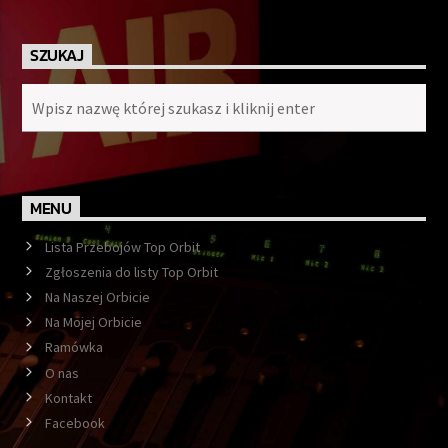
SZUKAJ
MENU
Lista Przebojów Top Orbit
Zgłoszenia do listy Top Orbit
Na Naszej Orbicie
Na Mojej Orbicie
Ramówka
O nas
Kontakt
Facebook