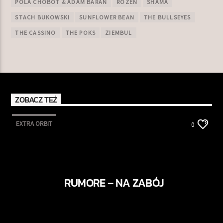
POLA CHOBOT & ADAM BARAN
ROZEN
SHAMA
STACH BUKOWSKI
SUNFLOWER BEAN
THE BULLSEYES
THE CASSINO
THE POKS
ZIEMBUL
ZOBACZ TEŻ
EXTRA ORBIT
0
RUMORE – NA ZABÓJ