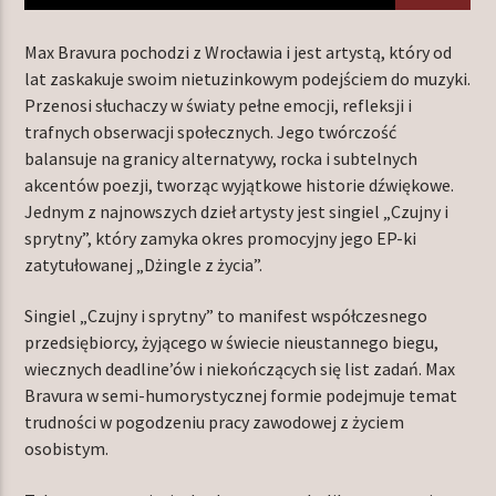
Max Bravura pochodzi z Wrocławia i jest artystą, który od
lat zaskakuje swoim nietuzinkowym podejściem do muzyki.
TERAZ W RAMÓWCE
Przenosi słuchaczy w światy pełne emocji, refleksji i
NIGHT ORBIT
trafnych obserwacji społecznych. Jego twórczość
00:00
06:00
balansuje na granicy alternatywy, rocka i subtelnych
akcentów poezji, tworząc wyjątkowe historie dźwiękowe.
Jednym z najnowszych dzieł artysty jest singiel „Czujny i
NASTĘPNIE W RAMÓWCE
LIGHT ORBIT
sprytny”, który zamyka okres promocyjny jego EP-ki
zatytułowanej „Dżingle z życia”.
06:00
12:00
Singiel „Czujny i sprytny” to manifest współczesnego
przedsiębiorcy, żyjącego w świecie nieustannego biegu,
wiecznych deadline’ów i niekończących się list zadań. Max
Bravura w semi-humorystycznej formie podejmuje temat
Radio Orbit
trudności w pogodzeniu pracy zawodowej z życiem
osobistym.