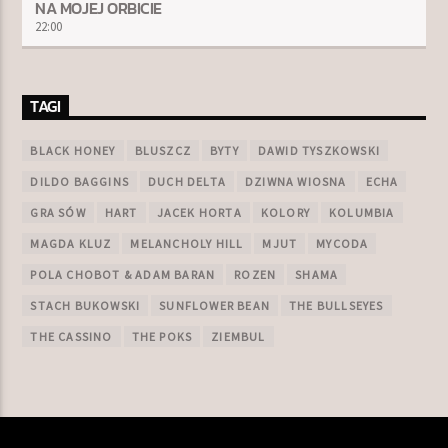
NA MOJEJ ORBICIE
22:00
TAGI
BLACK HONEY
BLUSZCZ
BYTY
DAWID TYSZKOWSKI
DILDO BAGGINS
DUCH DELTA
DZIWNA WIOSNA
ECHA
GRA SÓW
HART
JACEK HORTA
KOLORY
KOLUMBIA
MAGDA KLUZ
MELANCHOLY HILL
MJUT
MYCODA
POLA CHOBOT & ADAM BARAN
ROZEN
SHAMA
STACH BUKOWSKI
SUNFLOWER BEAN
THE BULLSEYES
THE CASSINO
THE POKS
ZIEMBUL