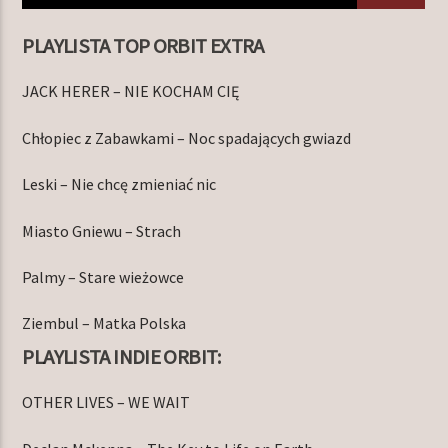
PLAYLISTA TOP ORBIT EXTRA
TERAZ W RAMÓWCE
JACK HERER – NIE KOCHAM CIĘ
NIGHT ORBIT
00:00
06:00
Chłopiec z Zabawkami – Noc spadających gwiazd
Leski – Nie chcę zmieniać nic
NASTĘPNIE W RAMÓWCE
LIGHT ORBIT
Miasto Gniewu – Strach
06:00
12:00
Palmy – Stare wieżowce
Ziembul – Matka Polska
PLAYLISTA INDIE ORBIT:
Radio Orbit
OTHER LIVES – WE WAIT