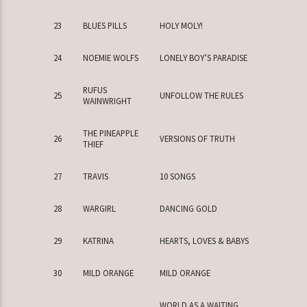
23
BLUES PILLS
HOLY MOLY!
24
NOEMIE WOLFS
LONELY BOY’S PARADISE
RUFUS
25
UNFOLLOW THE RULES
WAINWRIGHT
THE PINEAPPLE
26
VERSIONS OF TRUTH
THIEF
27
TRAVIS
10 SONGS
28
WARGIRL
DANCING GOLD
29
KATRINA
HEARTS, LOVES & BABYS
30
MILD ORANGE
MILD ORANGE
WORLD AS A WAITING