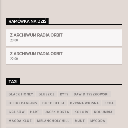
RAMÓWKA NA DZIŚ
Z ARCHIWUM RADIA ORBIT
20:00
Z ARCHIWUM RADIA ORBIT
22:00
TAGI
BLACK HONEY
BLUSZCZ
BYTY
DAWID TYSZKOWSKI
DILDO BAGGINS
DUCH DELTA
DZIWNA WIOSNA
ECHA
GRA SÓW
HART
JACEK HORTA
KOLORY
KOLUMBIA
MAGDA KLUZ
MELANCHOLY HILL
MJUT
MYCODA