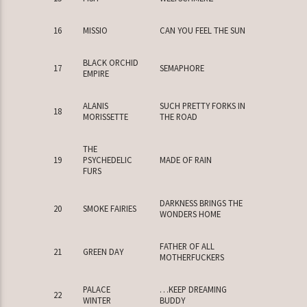
16
MISSIO
CAN YOU FEEL THE SUN
BLACK ORCHID
17
SEMAPHORE
EMPIRE
ALANIS
SUCH PRETTY FORKS IN
18
MORISSETTE
THE ROAD
THE
19
PSYCHEDELIC
MADE OF RAIN
FURS
DARKNESS BRINGS THE
20
SMOKE FAIRIES
WONDERS HOME
FATHER OF ALL
21
GREEN DAY
MOTHERFUCKERS
PALACE
…KEEP DREAMING
22
WINTER
BUDDY