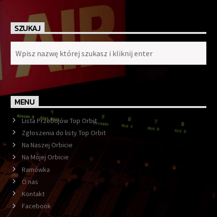
SZUKAJ
MENU
Lista Przebojów Top Orbit
Zgłoszenia do listy Top Orbit
Na Naszej Orbicie
Na Mojej Orbicie
Ramówka
O nas
Kontakt
Facebook