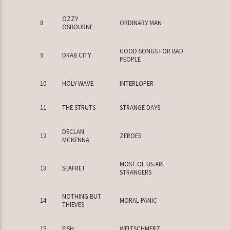
OZZY
8
ORDINARY MAN
OSBOURNE
GOOD SONGS FOR BAD
9
DRAB CITY
PEOPLE
10
HOLY WAVE
INTERLOPER
11
THE STRUTS
STRANGE DAYS
DECLAN
12
ZEROES
MCKENNA
MOST OF US ARE
13
SEAFRET
STRANGERS
NOTHING BUT
14
MORAL PANIC
THIEVES
15
FISH
WELTSCHMERZ