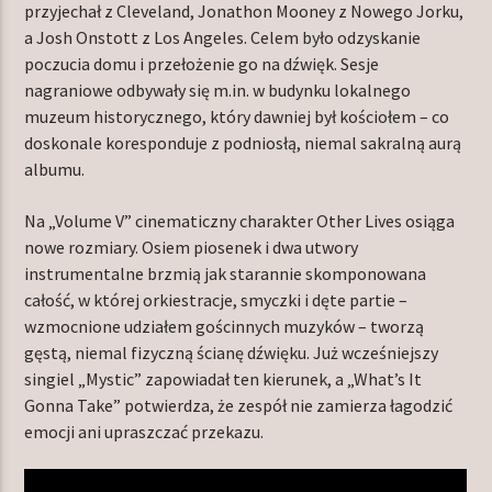
przyjechał z Cleveland, Jonathon Mooney z Nowego Jorku,
a Josh Onstott z Los Angeles. Celem było odzyskanie
poczucia domu i przełożenie go na dźwięk. Sesje
nagraniowe odbywały się m.in. w budynku lokalnego
muzeum historycznego, który dawniej był kościołem – co
doskonale koresponduje z podniosłą, niemal sakralną aurą
albumu.
Na „Volume V” cinematiczny charakter Other Lives osiąga
nowe rozmiary. Osiem piosenek i dwa utwory
instrumentalne brzmią jak starannie skomponowana
całość, w której orkiestracje, smyczki i dęte partie –
wzmocnione udziałem gościnnych muzyków – tworzą
gęstą, niemal fizyczną ścianę dźwięku. Już wcześniejszy
singiel „Mystic” zapowiadał ten kierunek, a „What’s It
Gonna Take” potwierdza, że zespół nie zamierza łagodzić
emocji ani upraszczać przekazu.