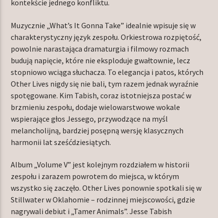
kontekście jednego konfliktu.
Muzycznie „What’s It Gonna Take” idealnie wpisuje się w
charakterystyczny język zespołu. Orkiestrowa rozpiętość,
powolnie narastająca dramaturgia i filmowy rozmach
budują napięcie, które nie eksploduje gwałtownie, lecz
stopniowo wciąga słuchacza. To elegancja i patos, których
Other Lives nigdy się nie bali, tym razem jednak wyraźnie
spotęgowane. Kim Tabish, coraz istotniejsza postać w
brzmieniu zespołu, dodaje wielowarstwowe wokale
wspierające głos Jessego, przywodzące na myśl
melancholijną, bardziej posępną wersję klasycznych
harmonii lat sześćdziesiątych.
Album „Volume V” jest kolejnym rozdziałem w historii
zespołu i zarazem powrotem do miejsca, w którym
wszystko się zaczęło. Other Lives ponownie spotkali się w
Stillwater w Oklahomie – rodzinnej miejscowości, gdzie
nagrywali debiut i „Tamer Animals”. Jesse Tabish