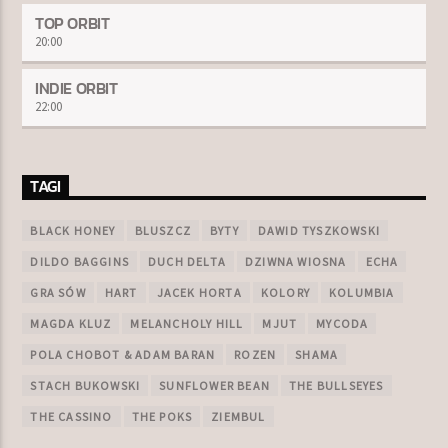
TOP ORBIT
20:00
INDIE ORBIT
22:00
TAGI
BLACK HONEY
BLUSZCZ
BYTY
DAWID TYSZKOWSKI
DILDO BAGGINS
DUCH DELTA
DZIWNA WIOSNA
ECHA
GRA SÓW
HART
JACEK HORTA
KOLORY
KOLUMBIA
MAGDA KLUZ
MELANCHOLY HILL
MJUT
MYCODA
POLA CHOBOT & ADAM BARAN
ROZEN
SHAMA
STACH BUKOWSKI
SUNFLOWER BEAN
THE BULLSEYES
THE CASSINO
THE POKS
ZIEMBUL