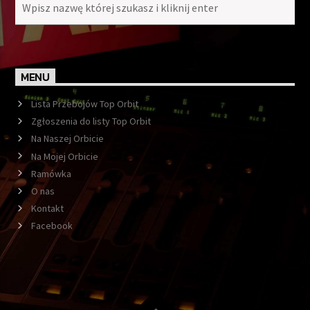
MENU
Lista Przebojów Top Orbit
Zgłoszenia do listy Top Orbit
Na Naszej Orbicie
Na Mojej Orbicie
Ramówka
O nas
Kontakt
Facebook