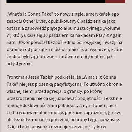
„What’s It Gonna Take” to nowy singiel amerykańskiego
zespołu Other Lives, opublikowany 6 października jako
TERAZ W RAMÓWCE
ostatnia zapowiedź piątego albumu studyjnego „Volume
LIGHT ORBIT
V”, który ukaże się 10 października nakładem Play It Again
06:00
12:00
Sam. Utwór powstał bezpośrednio po rosyjskiej inwazji na
Ukrainę i od początku niósł w sobie ciężar wydarzeń, które
trudno było zignorować – zarówno emocjonalnie, jak i
NASTĘPNIE W RAMÓWCE
INDIE ORBIT
artystycznie.
12:00
14:00
Frontman Jesse Tabish podkreśla, że „What’s It Gonna
Take” nie jest piosenką pacyfistyczną. To utwór o obronie
własnej ziemi przed agresją, o granicy, po której
przekroczeniu nie da się już udawać obojętności. Tekst nie
operuje dosłownością ani publicystycznym tonem, lecz
Radio Orbit
trafia w uniwersalne emocje: poczucie zagrożenia, gniew,
ale też determinację i potrzebę ochrony tego, co własne.
Dzięki temu piosenka rezonuje szerzej niż tylko w